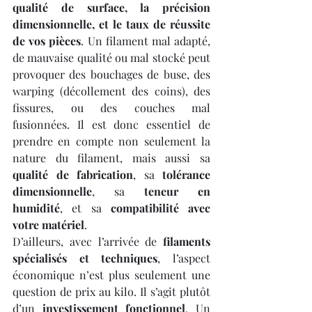
qualité de surface, la précision 
dimensionnelle, et le taux de réussite 
de vos pièces
. Un filament mal adapté, 
de mauvaise qualité ou mal stocké peut 
provoquer des bouchages de buse, des 
warping (décollement des coins), des 
fissures, ou des couches mal 
fusionnées. Il est donc essentiel de 
prendre en compte non seulement la 
nature du filament, mais aussi sa 
qualité de fabrication
, sa 
tolérance 
dimensionnelle
, sa 
teneur en 
humidité
, et sa 
compatibilité avec 
votre matériel
.
D’ailleurs, avec l’arrivée de 
filaments 
spécialisés et techniques
, l’aspect 
économique n’est plus seulement une 
question de prix au kilo. Il s’agit plutôt 
d’un 
investissement fonctionnel
. Un 