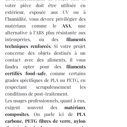
votre pièce doit être utilisée en 
extérieur, exposée aux UV ou à 
l’humidité, vous devrez privilégier des 
matériaux comme le 
ASA
, une 
alternative à l’ABS plus résistante aux 
intempéries, ou des 
filaments 
techniques renforcés
. Si votre projet 
concerne des objets destinés à un 
contact avec des aliments, il vous 
faudra opter pour des 
filaments 
certifiés food-safe
, comme certains 
grades spécifiques de PLA ou PETG, en 
respectant scrupuleusement les 
conditions de post-traitement.
Les usages professionnels, quant à eux, 
exigent souvent des 
matériaux 
composites
. On parle ici de 
PLA 
carbone, PETG fibres de verre, nylon 