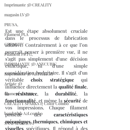
Imprimante 3D CREALITY
magasin LV3D
PRUSA,
Est une étape absolument cruciale 
Filament PLA
dans le processus de fabrication 
CREALITY
additive. Contrairement à ce que l’on 
pourrait penser à première vue, il ne 
Filament PETG,
s’agit pas simplement d’une décision 
IMPRIMANTE 3D ANYCUBIC
esthétique, ni d’une simple 
considération budgétaire. Il s’agit d’un 
Imprimante 3D ARTILLERY
véritable 
choix stratégique
 qui 
Artiste 3D
influence directement la 
qualité finale
, 
la 
résistance
, la 
durabilité
, la 
filament 3D ASA
fonctionnalité
, et même la 
sécurité
 de 
CREALITY SPARKX i7 Color Combo
vos impressions. Chaque filament 
bambulab A2Lcombo
possède des 
caractéristiques 
mécaniques, thermiques, chimiques et 
SNAPMAKER U1
visuelles
 spécifiques. Il répond à des 