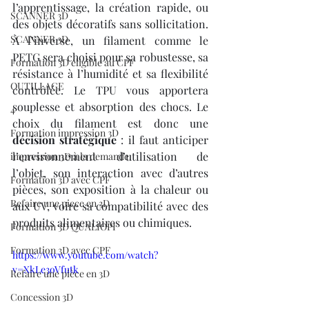
l’apprentissage, la création rapide, ou 
SCANNER 3D
des objets décoratifs sans sollicitation. 
SCANNER 3D
À l’inverse, un filament comme le 
PETG sera choisi pour sa robustesse, sa 
Formation 3D éligible au CPF
résistance à l’humidité et sa flexibilité 
OUTILLAGE
contrôlée. Le TPU vous apportera 
souplesse et absorption des chocs. Le 
4
choix du filament est donc une 
Formation impression 3D
décision stratégique
 : il faut anticiper 
l’environnement d’utilisation de 
impression 3D à la demande
l’objet, son interaction avec d’autres 
Formation 3D avec CPF
pièces, son exposition à la chaleur ou 
Refaire une piece en 3D
aux UV, voire sa compatibilité avec des 
produits alimentaires ou chimiques.
Formation 3D QUALIOPI
Formation 3D avec CPF
https://www.youtube.com/watch?
v=XkLe3oVfutk
Refaire une pièce en 3D
Concession 3D