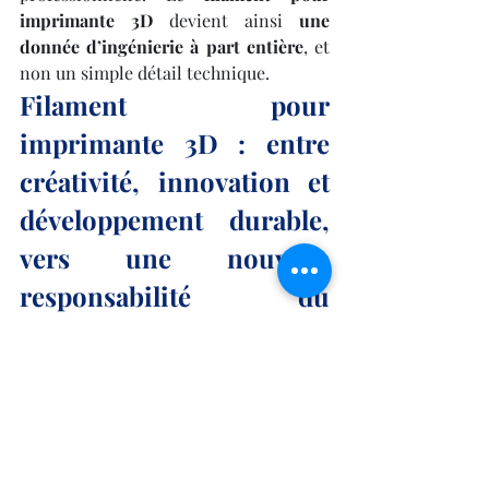
imprimante 3D
 devient ainsi 
une 
donnée d’ingénierie à part entière
, et 
non un simple détail technique.
Filament pour 
imprimante 3D : entre 
créativité, innovation et 
développement durable, 
vers une nouvelle 
responsabilité du 
fabricant
https://www.youtube.com/watch?
v=aid_RTBl9dghttps://www.youtube.com/wa
tch?v=aid_RTBl9dg