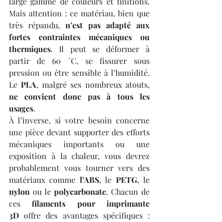
large gamme de couleurs et finitions. 
Mais attention : ce matériau, bien que 
très répandu, 
n’est pas adapté aux 
fortes contraintes mécaniques ou 
thermiques
. Il peut se déformer à 
partir de 60 °C, se fissurer sous 
pression ou être sensible à l’humidité. 
Le 
PLA
, malgré ses nombreux atouts, 
ne convient donc pas à tous les 
usages
.
À l’inverse, si votre besoin concerne 
une pièce devant supporter des efforts 
mécaniques importants ou une 
exposition à la chaleur, vous devrez 
probablement vous tourner vers des 
matériaux comme 
l’ABS
, le 
PETG
, le 
nylon
 ou le 
polycarbonate
. Chacun de 
ces 
filaments pour imprimante 
3D
 offre des avantages spécifiques : 