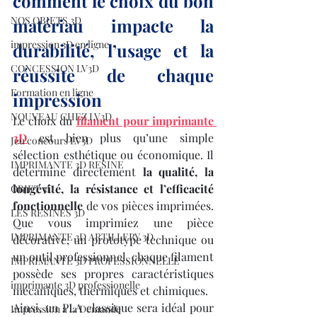
comment le choix du bon 
NOS OBJETS 3D
matériau impacte la 
impression 3D en ligne
durabilité, l’usage et la 
CONCESSION LV3D
réussite de chaque 
Formation en ligne
impression
NOUVEAU CHEZ LV3D
Le choix du 
filament pour imprimante 
3D
 est bien plus qu’une simple 
Jeu concours LV3D
sélection esthétique ou économique. Il 
IMPRIMANTE 3D RESINE
détermine directement 
la qualité, la 
longévité, la résistance et l’efficacité 
OBJET 3D
fonctionnelle
 de vos pièces imprimées. 
LES RESINES 3D
Que vous imprimiez une pièce 
IMPRIMANTE 3D ARTILLERY 3D
décorative, un prototype technique ou 
un outil professionnel, chaque filament 
IMPRIMANTE 3D PROFESSIONNELLE
possède ses propres caractéristiques 
imprimante 3D professionelle
mécaniques, thermiques et chimiques.
Ainsi, un PLA classique sera idéal pour 
Impression à la Demande