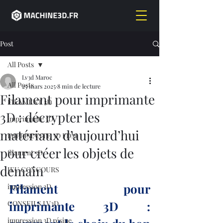
Post
All Posts
Lv3d Maroc
All Posts
25 mars 2025
8 min de lecture
Filament pour imprimante
FILAMENT 3D
3D : décrypter les
imprimante 3D,
matériaux d’aujourd’hui
IMPRIMANTE 3D FDM
pour créer les objets de
filament 3D,
demain
JEU CONCOURS
Filament pour 
impression 3D
imprimante 3D : 
CONSEILS LV3D
impression 3D résine