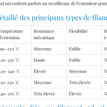
3d nécessitent parfois un recalibrage de l'extrudeur pour
taillé des principaux types de filam
Température 
Résistance 
Flexibilité
B
d'extrusion
mécanique
é
190–220 °C
Moyenne
Faible
O
220–250 °C
Haute
Faible
N
220–240 °C
Élevée
Moyenne
N
210–230 °C
Moyenne
Très élevée
N
240–270 °C
Très élevée
Élevée
N