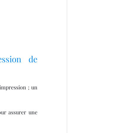
ssion de 
impression ; un 
our assurer une 