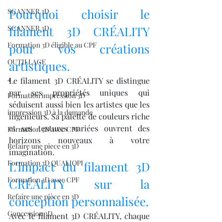
Pourquoi choisir le 
SCANNER 3D
SCANNER 3D
filament 3D CRÉALITY 
Formation 3D éligible au CPF
pour vos créations 
OUTILLAGE
artistiques.
4
Le filament 3D CRÉALITY se distingue 
par ses propriétés uniques qui 
Formation impression 3D
séduisent aussi bien les artistes que les 
impression 3D à la demande
ingénieurs. Sa palette de couleurs riche 
et ses textures variées ouvrent des 
Formation 3D avec CPF
horizons nouveaux à votre 
Refaire une piece en 3D
imagination.
Formation 3D QUALIOPI
L’impact du filament 3D 
Formation 3D avec CPF
CRÉALITY sur la 
Refaire une pièce en 3D
conception personnalisée.
Concession 3D
Avec le filament 3D CRÉALITY, chaque 