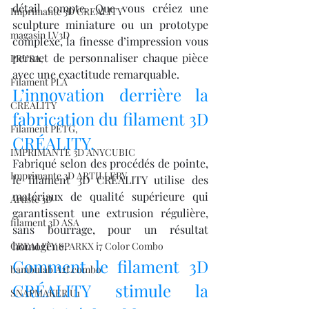
détail compte. Que vous créiez une 
Imprimante 3D CREALITY
sculpture miniature ou un prototype 
magasin LV3D
complexe, la finesse d’impression vous 
permet de personnaliser chaque pièce 
PRUSA,
avec une exactitude remarquable.
Filament PLA
L’innovation derrière la 
CREALITY
fabrication du filament 3D 
Filament PETG,
CRÉALITY.
IMPRIMANTE 3D ANYCUBIC
Fabriqué selon des procédés de pointe, 
Imprimante 3D ARTILLERY
le filament 3D CRÉALITY utilise des 
matériaux de qualité supérieure qui 
Artiste 3D
garantissent une extrusion régulière, 
filament 3D ASA
sans bourrage, pour un résultat 
homogène.
CREALITY SPARKX i7 Color Combo
Comment le filament 3D 
bambulab A2Lcombo
CRÉALITY stimule la 
SNAPMAKER U1