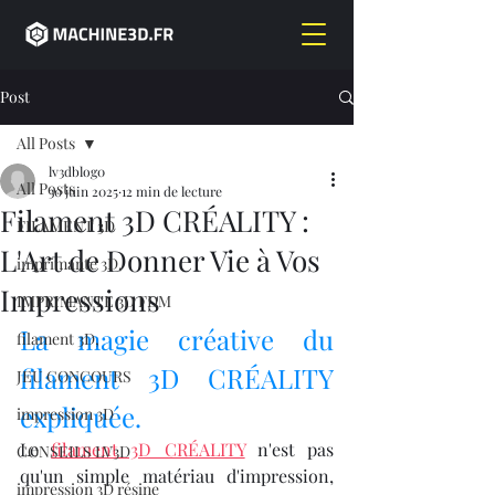
Post
All Posts
lv3dblog0
All Posts
30 juin 2025
12 min de lecture
Filament 3D CRÉALITY :
FILAMENT 3D
L'Art de Donner Vie à Vos
imprimante 3D,
Impressions
IMPRIMANTE 3D FDM
La magie créative du 
filament 3D,
filament 3D CRÉALITY 
JEU CONCOURS
expliquée.
impression 3D
Le 
filament 3D CRÉALITY
 n'est pas 
CONSEILS LV3D
qu'un simple matériau d'impression, 
impression 3D résine