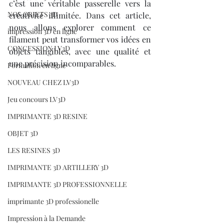
c’est une véritable passerelle vers la 
NOS OBJETS 3D
créativité illimitée. Dans cet article, 
nous allons explorer comment ce 
impression 3D en ligne
filament peut transformer vos idées en 
CONCESSION LV3D
objets tangibles, avec une qualité et 
une précision incomparables.
Formation en ligne
NOUVEAU CHEZ LV3D
Jeu concours LV3D
IMPRIMANTE 3D RESINE
OBJET 3D
LES RESINES 3D
IMPRIMANTE 3D ARTILLERY 3D
IMPRIMANTE 3D PROFESSIONNELLE
imprimante 3D professionelle
Impression à la Demande