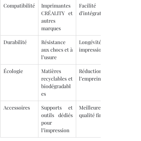
Compatibilité
Imprimantes 
Facilité 
CRÉALITY et 
d’intégration
autres 
marques
Durabilité
Résistance 
Longévité des 
aux chocs et à 
impressions
l’usure
Écologie
Matières 
Réduction de 
recyclables et 
l’empreinte
biodégradabl
es
Accessoires
Supports et 
Meilleure 
outils dédiés 
qualité finale
pour 
l’impression