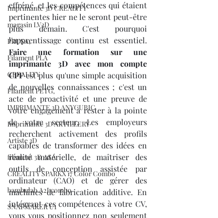
effréné, et les compétences qui étaient 
Imprimante 3D CREALITY
pertinentes hier ne le seront peut-être 
magasin LV3D
plus demain. C'est pourquoi 
l'apprentissage continu est essentiel. 
PRUSA,
Faire une formation sur une 
Filament PLA
imprimante 3D avec mon compte 
CREALITY
CPF
 est plus qu'une simple acquisition 
de nouvelles connaissances ; c'est un 
Filament PETG,
acte de proactivité et une preuve de 
IMPRIMANTE 3D ANYCUBIC
votre engagement à rester à la pointe 
de votre secteur. Les employeurs 
Imprimante 3D ARTILLERY
recherchent activement des profils 
Artiste 3D
capables de transformer des idées en 
réalité matérielle, de maîtriser des 
filament 3D ASA
outils de conception assistée par 
CREALITY SPARKX i7 Color Combo
ordinateur (CAO) et de gérer des 
bambulab A2Lcombo
machines de fabrication additive. En 
intégrant ces compétences à votre CV, 
SNAPMAKER U1
vous vous positionnez non seulement 