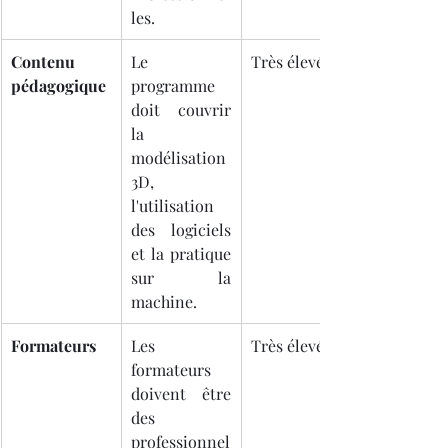
les.
Contenu 
Le 
Très élevée
pédagogique
programme 
doit couvrir 
la 
modélisation 
3D, 
l'utilisation 
des logiciels 
et la pratique 
sur la 
machine.
Formateurs
Les 
Très élevée
formateurs 
doivent être 
des 
professionnel