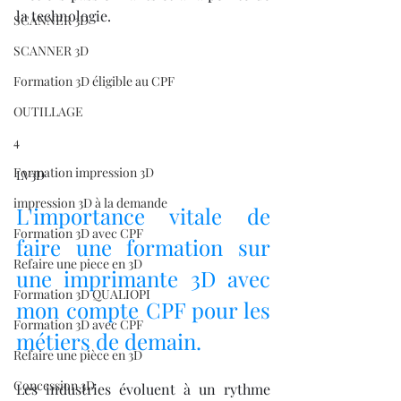
la technologie.
SCANNER 3D
SCANNER 3D
Formation 3D éligible au CPF
OUTILLAGE
4
Formation impression 3D
LV3D
impression 3D à la demande
L'importance vitale de 
Formation 3D avec CPF
faire une formation sur 
Refaire une piece en 3D
une imprimante 3D avec 
Formation 3D QUALIOPI
mon compte CPF pour les 
Formation 3D avec CPF
métiers de demain.
Refaire une pièce en 3D
Concession 3D
Les industries évoluent à un rythme 