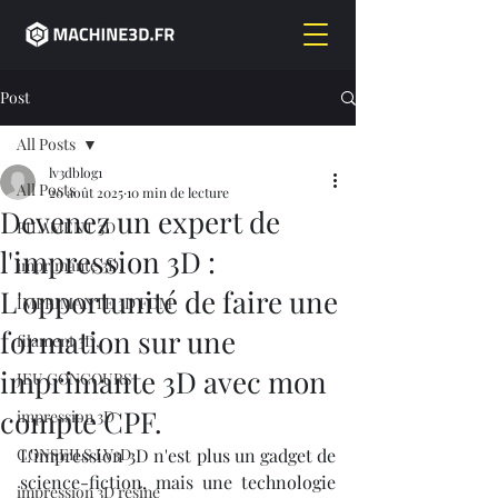
Post
All Posts
lv3dblog1
All Posts
20 août 2025
10 min de lecture
Devenez un expert de
FILAMENT 3D
l'impression 3D :
imprimante 3D,
L'opportunité de faire une
IMPRIMANTE 3D FDM
formation sur une
filament 3D,
imprimante 3D avec mon
JEU CONCOURS
compte CPF.
impression 3D
CONSEILS LV3D
L'impression 3D n'est plus un gadget de 
science-fiction, mais une technologie 
impression 3D résine