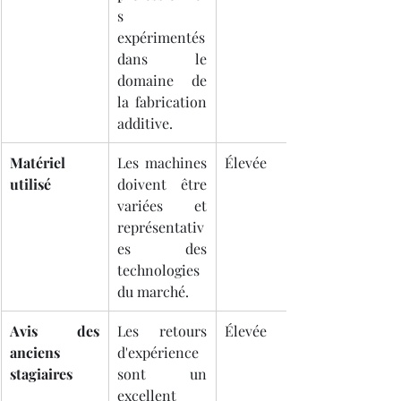
s 
expérimentés 
dans le 
domaine de 
la fabrication 
additive.
Matériel 
Les machines 
Élevée
utilisé
doivent être 
variées et 
représentativ
es des 
technologies 
du marché.
Avis des 
Les retours 
Élevée
anciens 
d'expérience 
stagiaires
sont un 
excellent 