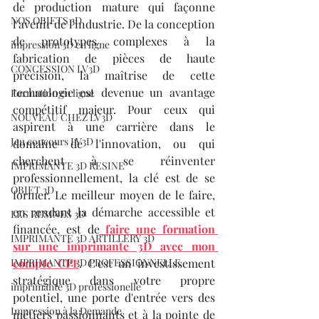
de production mature qui façonne 
NOS OBJETS 3D
l'avenir de l'industrie. De la conception 
de prototypes complexes à la 
impression 3D en ligne
fabrication de pièces de haute 
CONCESSION LV3D
précision, la maîtrise de cette 
technologie est devenue un avantage 
Formation en ligne
compétitif majeur. Pour ceux qui 
NOUVEAU CHEZ LV3D
aspirent à une carrière dans le 
Jeu concours LV3D
domaine de l'innovation, ou qui 
cherchent à se réinventer 
IMPRIMANTE 3D RESINE
professionnellement, la clé est de se 
OBJET 3D
former. Le meilleur moyen de le faire, 
en rendant la démarche accessible et 
LES RESINES 3D
financée, est de
faire une formation 
IMPRIMANTE 3D ARTILLERY 3D
sur une imprimante 3D avec mon 
IMPRIMANTE 3D PROFESSIONNELLE
compte CPF
. C'est un investissement 
stratégique dans votre propre 
imprimante 3D professionelle
potentiel, une porte d'entrée vers des 
Impression à la Demande
métiers passionnants et à la pointe de 