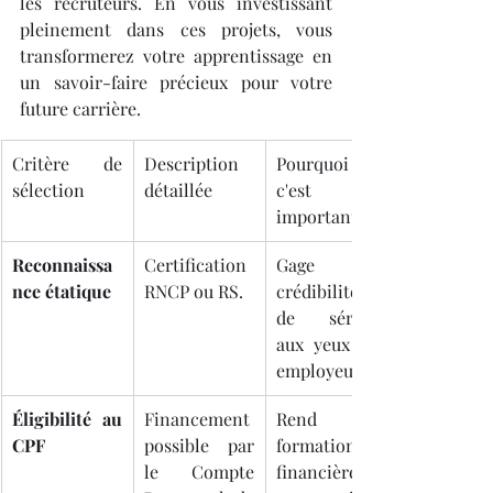
les recruteurs. En vous investissant 
pleinement dans ces projets, vous 
transformerez votre apprentissage en 
un savoir-faire précieux pour votre 
future carrière.
Critère de 
Description 
Pourquoi 
sélection
détaillée
c'est 
important
Reconnaissa
Certification 
Gage de 
nce étatique
RNCP ou RS.
crédibilité et 
de sérieux 
aux yeux des 
employeurs.
Éligibilité au 
Financement 
Rend la 
CPF
possible par 
formation 
le Compte 
financièreme