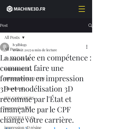
Post
All Posts
lv3dblog1
All Posts
16 août 2025
9 min de lecture
La montée en compétence :
FILAMENT 3D
comment faire une
imprimante 3D,
formation en impression
IMPRIMANTE 3D FDM
3D et modélisation 3D
filament 3D,
reconnue par l'État et
JEU CONCOURS
finançable par le CPF
impression 3D
change votre carrière.
CONSEILS LV3D
impression 3D résine