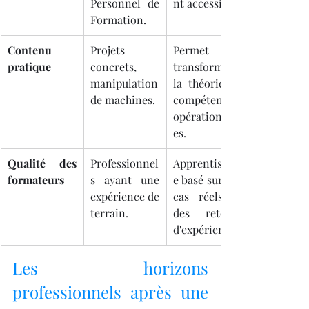
Personnel de 
nt accessible.
Formation.
Contenu 
Projets 
Permet de 
pratique
concrets, 
transformer 
manipulation 
la théorie en 
de machines.
compétences 
opérationnell
es.
Qualité des 
Professionnel
Apprentissag
formateurs
s ayant une 
e basé sur des 
expérience de 
cas réels et 
terrain.
des retours 
d'expérience.
Les horizons 
professionnels après une 