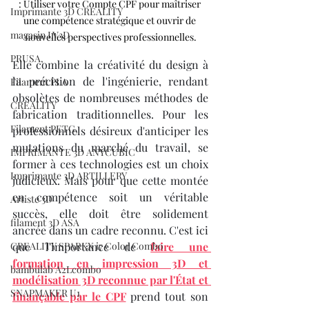
: Utiliser votre Compte CPF pour maîtriser 
Imprimante 3D CREALITY
une compétence stratégique et ouvrir de 
magasin LV3D
nouvelles perspectives professionnelles.
PRUSA,
Elle combine la créativité du design à 
la précision de l'ingénierie, rendant 
Filament PLA
obsolètes de nombreuses méthodes de 
CREALITY
fabrication traditionnelles. Pour les 
Filament PETG,
professionnels désireux d'anticiper les 
mutations du marché du travail, se 
IMPRIMANTE 3D ANYCUBIC
former à ces technologies est un choix 
Imprimante 3D ARTILLERY
judicieux. Mais pour que cette montée 
en compétence soit un véritable 
Artiste 3D
succès, elle doit être solidement 
filament 3D ASA
ancrée dans un cadre reconnu. C'est ici 
CREALITY SPARKX i7 Color Combo
que l'importance de 
faire une 
formation en impression 3D et 
bambulab A2Lcombo
modélisation 3D reconnue par l'État et 
SNAPMAKER U1
finançable par le CPF
 prend tout son 