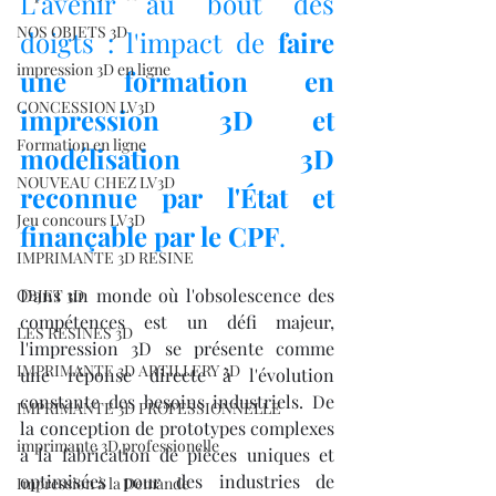
L'avenir au bout des 
NOS OBJETS 3D
doigts : l'impact de 
faire 
impression 3D en ligne
une formation en 
CONCESSION LV3D
impression 3D et 
Formation en ligne
modélisation 3D 
NOUVEAU CHEZ LV3D
reconnue par l'État et 
Jeu concours LV3D
finançable par le CPF
.
IMPRIMANTE 3D RESINE
Dans un monde où l'obsolescence des 
OBJET 3D
compétences est un défi majeur, 
LES RESINES 3D
l'impression 3D se présente comme 
IMPRIMANTE 3D ARTILLERY 3D
une réponse directe à l'évolution 
constante des besoins industriels. De 
IMPRIMANTE 3D PROFESSIONNELLE
la conception de prototypes complexes 
imprimante 3D professionelle
à la fabrication de pièces uniques et 
optimisées pour des industries de 
Impression à la Demande