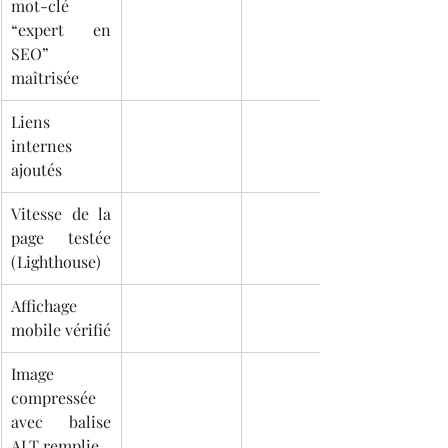
mot-clé 
“expert en 
SEO” 
maîtrisée
Liens 
internes 
ajoutés
Vitesse de la 
page testée 
(Lighthouse)
Affichage 
mobile vérifié
Image 
compressée 
avec balise 
ALT remplie