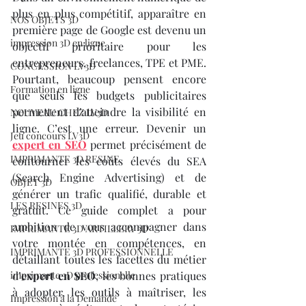
plus en plus compétitif, apparaître en 
NOS OBJETS 3D
première page de Google est devenu un 
impression 3D en ligne
objectif prioritaire pour les 
entrepreneurs, freelances, TPE et PME. 
CONCESSION LV3D
Pourtant, beaucoup pensent encore 
Formation en ligne
que seuls les budgets publicitaires 
permettent d’atteindre la visibilité en 
NOUVEAU CHEZ LV3D
ligne. C’est une erreur. Devenir un 
Jeu concours LV3D
expert en SEO
 permet précisément de 
IMPRIMANTE 3D RESINE
contourner les coûts élevés du SEA 
(Search Engine Advertising) et de 
OBJET 3D
générer un trafic qualifié, durable et 
LES RESINES 3D
gratuit. Ce guide complet a pour 
ambition de vous accompagner dans 
IMPRIMANTE 3D ARTILLERY 3D
votre montée en compétences, en 
IMPRIMANTE 3D PROFESSIONNELLE
détaillant toutes les facettes du métier 
imprimante 3D professionelle
d’
expert en SEO
, les bonnes pratiques 
à adopter, les outils à maîtriser, les 
Impression à la Demande