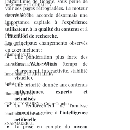
l’algorithme de Google, sous peine de 
Imprimante 3D CREALITY
voir ses pages rétrogradées. Le moteur 
magasin LV3D
de recherche accorde désormais une 
importance capitale à l’
expérience 
PRUSA,
utilisateur
, à la 
qualité du contenu
 et à 
Filament PLA
l’
intention de recherche
.
Les principaux changements observés 
CREALITY
en 2025 incluent :
Filament PETG,
Une pondération plus forte des 
Core Web Vitals
 (temps de 
IMPRIMANTE 3D ANYCUBIC
chargement, interactivité, stabilité 
Imprimante 3D ARTILLERY
visuelle).
Artiste 3D
Une priorité donnée aux contenus 
authentiques, experts et 
filament 3D ASA
actualisés
.
CREALITY SPARKX i7 Color Combo
Un renforcement de l’analyse 
sémantique grâce à l’
intelligence 
bambulab A2Lcombo
artificielle
.
SNAPMAKER U1
La prise en compte du 
niveau 