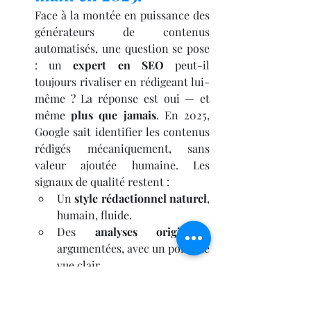
Face à la montée en puissance des 
générateurs de contenus 
automatisés, une question se pose 
: un 
expert en SEO
 peut-il 
toujours rivaliser en rédigeant lui-
même ? La réponse est oui — et 
même 
plus que jamais
. En 2025, 
Google sait identifier les contenus 
rédigés mécaniquement, sans 
valeur ajoutée humaine. Les 
signaux de qualité restent :
Un 
style rédactionnel naturel
, 
humain, fluide.
Des 
analyses originales
, 
argumentées, avec un point de 
vue clair.
Une 
structure adaptée à 
l’intention
, et non générée 