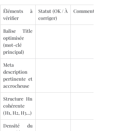
Éléments à 
Statut (OK / À 
Commentaire
vérifier
corriger)
Balise Title 
optimisée 
(mot-clé 
principal)
Meta 
description 
pertinente et 
accrocheuse
Structure Hn 
cohérente 
(H1, H2, H3…)
Densité du 