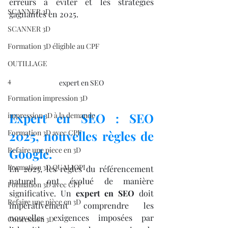
erreurs à éviter et les stratégies 
SCANNER 3D
gagnantes en 2025.
SCANNER 3D
Formation 3D éligible au CPF
OUTILLAGE
4
expert en SEO
Formation impression 3D
Expert en SEO : SEO 
impression 3D à la demande
Formation 3D avec CPF
2025, nouvelles règles de 
Refaire une piece en 3D
Google.
Formation 3D QUALIOPI
En 2025, les règles du référencement 
naturel ont évolué de manière 
Formation 3D avec CPF
significative. Un 
expert en SEO
 doit 
Refaire une pièce en 3D
impérativement comprendre les 
nouvelles exigences imposées par 
Concession 3D