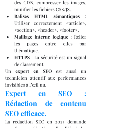
des CDN, compresser les images, 
minifier les fichiers CSS/JS.
Balises HTML sémantiques
 : 
Utiliser correctement <article>, 
<section>, <header>, <footer>.
Maillage interne logique
 : Relier 
les pages entre elles par 
thématique.
HTTPS
 : La sécurité est un signal 
de classement.
Un 
expert en SEO
 est aussi un 
technicien attentif aux performances 
invisibles à l’œil nu.
Expert en SEO : 
Rédaction de contenu 
SEO efficace.
La rédaction SEO en 2025 demande 