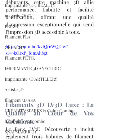
débutants, cette machine 3D allie 
Imprimante 3D CREALITY
performance, fiabilité et facilité 
magasin LV3D
d'utilisation, offrant une qualité 
d'impression exceptionnelle qui rend 
PRUSA,
l'impression 3D accessible à tous.
Filament PLA
https://youtu.be/kvIQr6WQE1w?
CREALITY
si=9k6irxP_fomAh8gt
Filament PETG,
IMPRIMANTE 3D ANYCUBIC
Imprimante 3D ARTILLERY
Artiste 3D
filament 3D ASA
Filaments 3D LV3D Luxe : La 
CREALITY SPARKX i7 Color Combo
Qualité au Cœur de Vos 
Créations.
bambulab A2Lcombo
Le Pack LV3D Découverte 2 inclut 
SNAPMAKER U1
également trois bobines de filament 