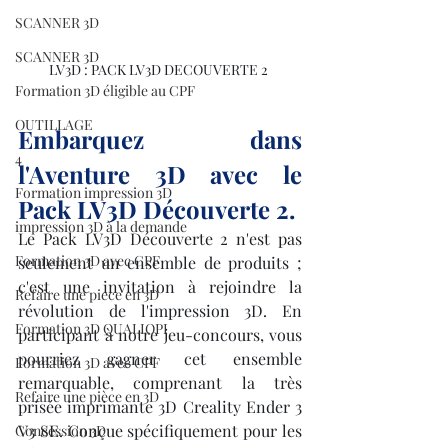
SCANNER 3D
SCANNER 3D
LV3D : PACK LV3D DECOUVERTE 2 
Formation 3D éligible au CPF
OUTILLAGE
Embarquez dans 
4
l'Aventure 3D avec le 
Formation impression 3D
Pack LV3D Découverte 2.
impression 3D à la demande
Le Pack LV3D Découverte 2 n'est pas 
Formation 3D avec CPF
seulement un ensemble de produits ; 
c'est une invitation à rejoindre la 
Refaire une piece en 3D
révolution de l'impression 3D. En 
Formation 3D QUALIOPI
participant à notre jeu-concours, vous 
pourriez gagner cet ensemble 
Formation 3D avec CPF
remarquable, comprenant la très 
Refaire une pièce en 3D
prisée imprimante 3D Creality Ender 3 
V3 SE. Conçue spécifiquement pour les 
Concession 3D