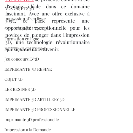
d'entrée idéale dans ce domaine 
NOS OBJETS 3D
fascinant. Avec une offre exclusive à 
impression 3D en ligne
399€, ce pack représente une 
opportunité exceptionnelle pour les 
CONCESSION LV3D
novices de plonger dans l'impression 
Formation en ligne
3D, une technologie révolutionnaire 
NOUVEAU CHEZ LV3D
qui façonne notre avenir.
Jeu concours LV3D
IMPRIMANTE 3D RESINE
OBJET 3D
LES RESINES 3D
IMPRIMANTE 3D ARTILLERY 3D
IMPRIMANTE 3D PROFESSIONNELLE
imprimante 3D professionelle
Impression à la Demande