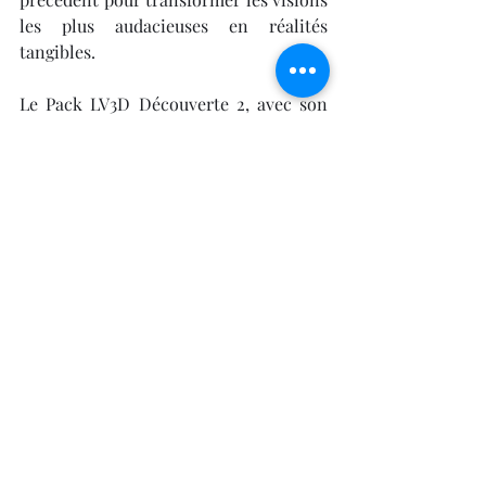
les plus audacieuses en réalités 
tangibles.
Le Pack LV3D Découverte 2, avec son 
imprimante 3D
 Creality Ender 3 V3 SE 
et ses 
filaments PLA professionnels
, 
n'était que le début de cette aventure. 
Pour ceux qui ont saisi cette 
opportunité, la route vers la 
découverte et l'innovation ne fait que 
commencer. Chaque 
imprimante 
3D
 active dans un foyer, une école ou 
une entreprise est un témoignage de la 
curiosité humaine et de notre désir 
incessant d'explorer et de créer.
L'
impression 3D
 ouvre non seulement 
la voie à des créations sans limites 
mais elle éduque aussi, inspire et 