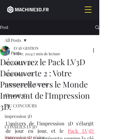
Post
All Posts
LV3D GESTION
All Posts
8 févr. 2024
7 min de lecture
Découvrez le Pack LV3D
FILAMENT 3D
Découverte 2 : Votre
imprimante 3D,
Passerelle vers le Monde
IMPRIMANTE 3D FDM
Innovant de l'Impression
filament 3D,
3D.
JEU CONCOURS
impression 3D
L'univers de l'impression 3D s'élargit 
CONSEILS LV3D
de jour en jour, et le 
Pack LV3D 
impression 3D résine
Découverte 2
 se présente comme la clé 