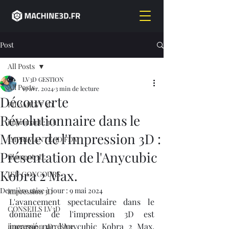
Post
All Posts
LV3D GESTION
All Posts
19 avr. 2024
3 min de lecture
Découverte
FILAMENT 3D
Révolutionnaire dans le
imprimante 3D,
Monde de l'Impression 3D :
IMPRIMANTE 3D FDM
Présentation de l'Anycubic
filament 3D,
Kobra 2 Max.
JEU CONCOURS
Dernière mise à jour :
9 mai 2024
impression 3D
L'avancement spectaculaire dans le 
CONSEILS LV3D
domaine de l'impression 3D est 
incarné par l'Anycubic Kobra 2 Max, 
impression 3D résine