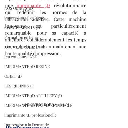
une 
imprimante 3D
 révolutionnaire 
NOS OBJETS 3D
qui redéfinit les normes de la 
impression 3D en ligne
fabrication additive. Cette machine 
innovante est particulièrement 
CONCESSION LV3D
remarquable pour sa capacité à 
Formation en ligne
améliorer considérablement les temps 
de production tout en maintenant une 
NOUVEAU CHEZ LV3D
haute qualité d'impression.
Jeu concours LV3D
IMPRIMANTE 3D RESINE
OBJET 3D
LES RESINES 3D
IMPRIMANTE 3D ARTILLERY 3D
ANYCUBIC KOBRA 2 MAX
IMPRIMANTE 3D PROFESSIONNELLE
imprimante 3D professionelle
Impression à la Demande