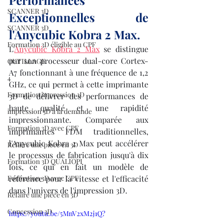
Performances 
SCANNER 3D
Exceptionnelles de 
SCANNER 3D
l'Anycubic Kobra 2 Max.
Formation 3D éligible au CPF
L'
Anycubic Kobra 2 Max
 se distingue 
par son processeur dual-core Cortex-
OUTILLAGE
A7 fonctionnant à une fréquence de 1,2 
4
GHz, ce qui permet à cette imprimante 
Formation impression 3D
3D de délivrer des performances de 
haute qualité et une rapidité 
impression 3D à la demande
impressionnante. Comparée aux 
Formation 3D avec CPF
imprimantes FDM traditionnelles, 
l'Anycubic Kobra 2 Max peut accélérer 
Refaire une piece en 3D
le processus de fabrication jusqu'à dix 
Formation 3D QUALIOPI
fois, ce qui en fait un modèle de 
Formation 3D avec CPF
référence pour la vitesse et l'efficacité 
dans l'univers de l'impression 3D.
Refaire une pièce en 3D
Concession 3D
https://youtu.be/5MnV2xM2j1Q?