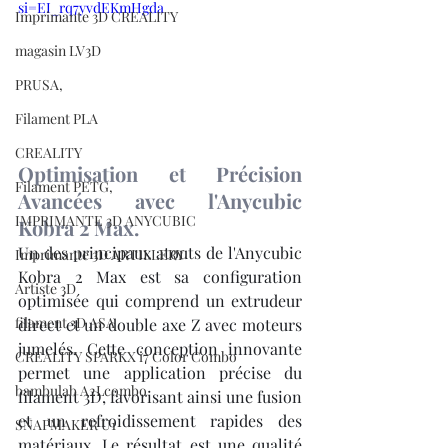
si=EI_rq7yvdEKmHgda
Imprimante 3D CREALITY
magasin LV3D
PRUSA,
Filament PLA
CREALITY
Optimisation et Précision 
Filament PETG,
Avancées avec l'Anycubic 
IMPRIMANTE 3D ANYCUBIC
Kobra 2 Max.
Un des principaux atouts de l'Anycubic 
Imprimante 3D ARTILLERY
Kobra 2 Max est sa configuration 
Artiste 3D
optimisée qui comprend un extrudeur 
filament 3D ASA
direct et un double axe Z avec moteurs 
jumelés. Cette conception innovante 
CREALITY SPARKX i7 Color Combo
permet une application précise du 
bambulab A2Lcombo
filament 3D, favorisant ainsi une fusion 
et un refroidissement rapides des 
SNAPMAKER U1
matériaux. Le résultat est une qualité 