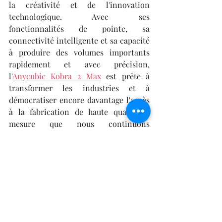
la créativité et de l'innovation 
technologique. Avec ses 
fonctionnalités de pointe, sa 
connectivité intelligente et sa capacité 
à produire des volumes importants 
rapidement et avec précision, 
l'
Anycubic Kobra 2 Max
 est prête à 
transformer les industries et à 
démocratiser encore davantage l'accès 
à la fabrication de haute qualité. À 
mesure que nous continuons 
d'explorer et d'exploiter les capacités 
extraordinaires de cette machine 3D, il 
devient évident que l'Anycubic Kobra 2 
Max n'est pas seulement une évolution, 
mais une réelle révolution dans le 
monde de l'impression 3D.
Karl-Emerik ROBERT