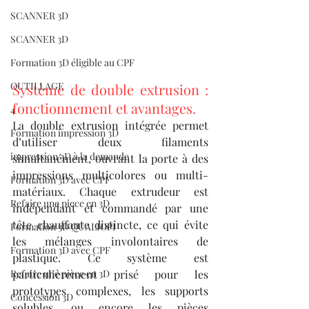
SCANNER 3D
SCANNER 3D
Formation 3D éligible au CPF
OUTILLAGE
Système de double extrusion : 
fonctionnement et avantages.
4
La double extrusion intégrée permet 
Formation impression 3D
d’utiliser deux filaments 
impression 3D à la demande
simultanément, ouvrant la porte à des 
impressions multicolores ou multi-
Formation 3D avec CPF
matériaux. Chaque extrudeur est 
Refaire une piece en 3D
indépendant et commandé par une 
tête chauffante distincte, ce qui évite 
Formation 3D QUALIOPI
les mélanges involontaires de 
Formation 3D avec CPF
plastique. Ce système est 
Refaire une pièce en 3D
particulièrement prisé pour les 
prototypes complexes, les supports 
Concession 3D
solubles, ou encore les pièces 