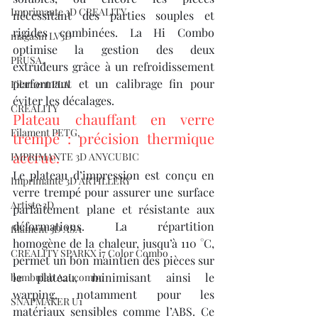
Imprimante 3D CREALITY
nécessitant des parties souples et 
rigides combinées. La Hi Combo 
magasin LV3D
optimise la gestion des deux 
PRUSA,
extrudeurs grâce à un refroidissement 
performant et un calibrage fin pour 
Filament PLA
éviter les décalages.
CREALITY
Plateau chauffant en verre 
Filament PETG,
trempé : précision thermique 
accrue.
IMPRIMANTE 3D ANYCUBIC
Le plateau d’impression est conçu en 
Imprimante 3D ARTILLERY
verre trempé pour assurer une surface 
Artiste 3D
parfaitement plane et résistante aux 
déformations. La répartition 
filament 3D ASA
homogène de la chaleur, jusqu’à 110 °C, 
CREALITY SPARKX i7 Color Combo
permet un bon maintien des pièces sur 
le plateau, minimisant ainsi le 
bambulab A2Lcombo
warping, notamment pour les 
SNAPMAKER U1
matériaux sensibles comme l’ABS. Ce 