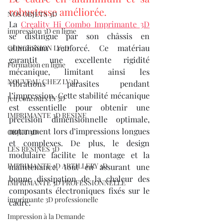
robustesse améliorée.
NOS OBJETS 3D
La 
Creality Hi Combo Imprimante 3D
impression 3D en ligne
se distingue par son châssis en 
aluminium renforcé. Ce matériau 
CONCESSION LV3D
garantit une excellente rigidité 
Formation en ligne
mécanique, limitant ainsi les 
NOUVEAU CHEZ LV3D
vibrations parasites pendant 
l’impression. Cette stabilité mécanique 
Jeu concours LV3D
est essentielle pour obtenir une 
IMPRIMANTE 3D RESINE
précision dimensionnelle optimale, 
notamment lors d’impressions longues 
OBJET 3D
et complexes. De plus, le design 
LES RESINES 3D
modulaire facilite le montage et la 
IMPRIMANTE 3D ARTILLERY 3D
maintenance, tout en assurant une 
bonne dissipation de la chaleur des 
IMPRIMANTE 3D PROFESSIONNELLE
composants électroniques fixés sur le 
imprimante 3D professionelle
cadre.
Impression à la Demande