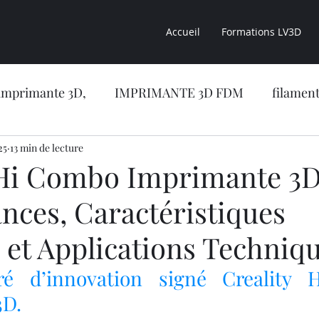
Accueil
Formations LV3D
imprimante 3D,
IMPRIMANTE 3D FDM
filament
25
sion 3D
13 min de lecture
CONSEILS LV3D
impression 3D résine
 Hi Combo Imprimante 3D
nces, Caractéristiques
CONCESSION LV3D
Formation en ligne
NOUVE
 et Applications Techniqu
RIMANTE 3D RESINE
OBJET 3D
LES RESINES 
é d’innovation signé Creality 
3D.