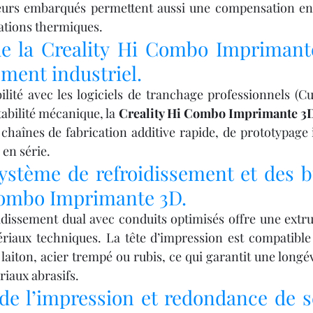
teurs embarqués permettent aussi une compensation en 
ations thermiques.
de la Creality Hi Combo Imprimant
ment industriel.
lité avec les logiciels de tranchage professionnels (Cur
tabilité mécanique, la 
Creality Hi Combo Imprimante 3
chaînes de fabrication additive rapide, de prototypage i
 en série.
ystème de refroidissement et des bu
Combo Imprimante 3D.
idissement dual avec conduits optimisés offre une extr
iaux techniques. La tête d’impression est compatible 
laiton, acier trempé ou rubis, ce qui garantit une longév
riaux abrasifs.
de l’impression et redondance de sé