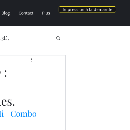
Impression à la demande
Blog
Contact
Plus
 3D,
NOS OBJETS 3D
 :
AU CHEZ LV3D
es.
3D
Hi Combo 