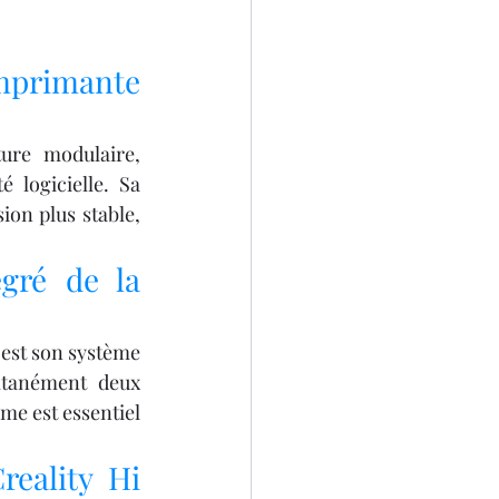
mprimante 
ure modulaire, 
 logicielle. Sa 
on plus stable, 
gré de la 
 est son système 
tanément deux 
e est essentiel 
eality Hi 