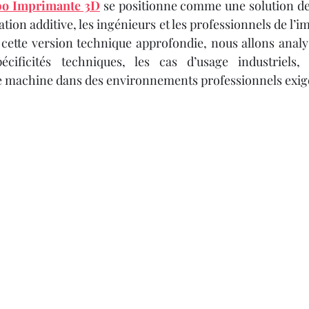
Y 3D
IMPRIMANTE 3D PROFESSIONNELLE
bo Imprimante 3D
 se positionne comme une solution de 
tion additive, les ingénieurs et les professionnels de l’i
cette version technique approfondie, nous allons analyse
le
Impression à la Demande
SCANNER 3D
cificités techniques, les cas d’usage industriels, 
te machine dans des environnements professionnels exig
F
OUTILLAGE
4
Formation impression 3D
Formation 3D avec CPF
Refaire une piece en 3