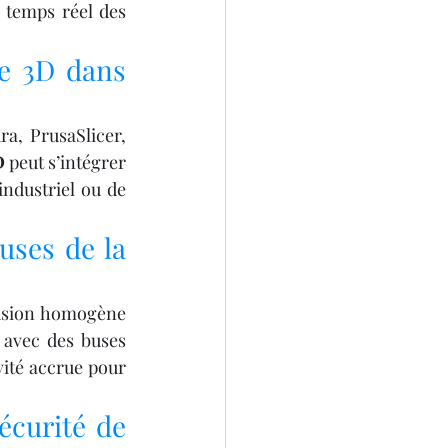
temps réel des 
e 3D dans 
a, PrusaSlicer, 
D
 peut s’intégrer 
ndustriel ou de 
ses de la 
usion homogène 
avec des buses 
ité accrue pour 
curité de 