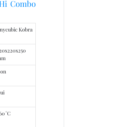
 Hi Combo 
nycubic Kobra 
20x220x250 
mm
on
ui
60 °C