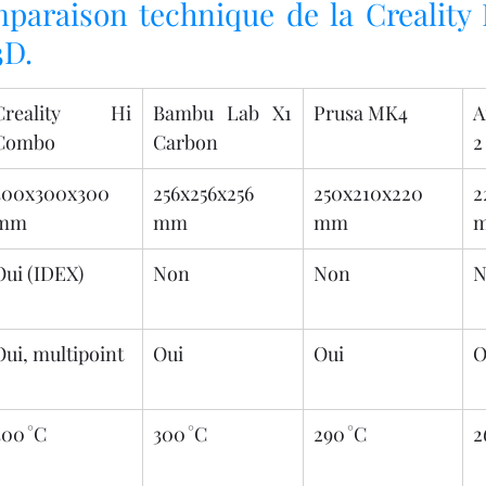
paraison technique de la Creality
3D.
Creality Hi 
Bambu Lab X1 
Prusa MK4
A
Combo
Carbon
2
300x300x300 
256x256x256 
250x210x220 
2
mm
mm
mm
Oui (IDEX)
Non
Non
N
Oui, multipoint
Oui
Oui
O
300 °C
300 °C
290 °C
2