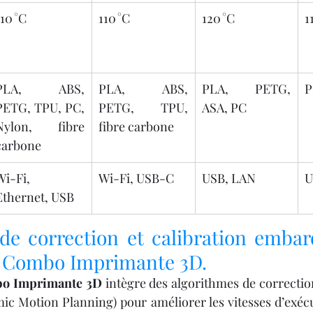
110 °C
110 °C
120 °C
1
PLA, ABS, 
PLA, ABS, 
PLA, PETG, 
P
PETG, TPU, PC, 
PETG, TPU, 
ASA, PC
Nylon, fibre 
fibre carbone
carbone
Wi-Fi, 
Wi-Fi, USB-C
USB, LAN
U
Ethernet, USB
de correction et calibration embar
Hi Combo Imprimante 3D.
bo Imprimante 3D
 intègre des algorithmes de correcti
mic Motion Planning) pour améliorer les vitesses d’exécu