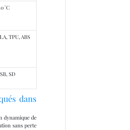
10 °C
LA, TPU, ABS
SB, SD
qués dans 
on dynamique de 
tion sans perte 