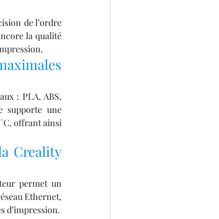
ision de l’ordre 
core la qualité 
’impression.
maximales 
aux : PLA, ABS, 
 supporte une 
C, offrant ainsi 
a Creality 
ateur permet un 
réseau Ethernet, 
es d’impression.