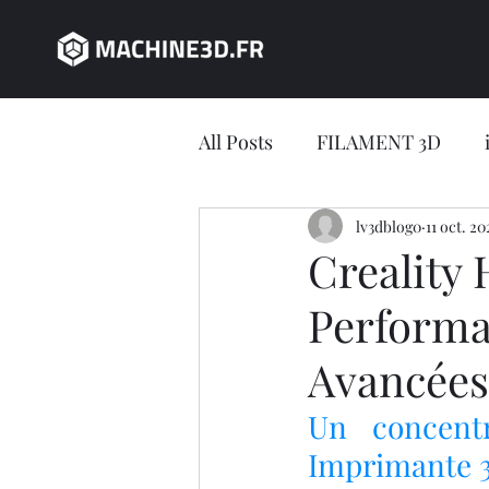
All Posts
FILAMENT 3D
JEU CONCOURS
lv3dblog0
11 oct. 20
impres
Creality
Performa
impression 3D en ligne
Avancées
Jeu concours LV3D
IMP
Un concentr
Imprimante 