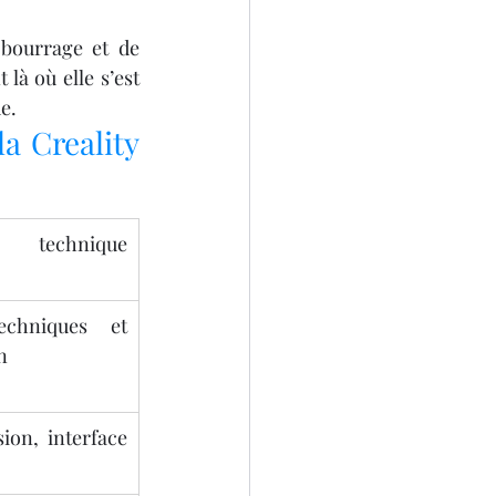
bourrage et de 
à où elle s’est 
e.
a Creality 
technique 
echniques et 
n
ion, interface 