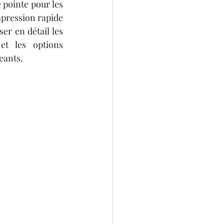
pointe pour les 
mpression rapide 
r en détail les 
SCANNER 3D
et les options 
eants.
D