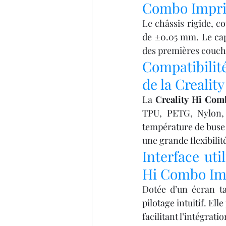
Combo Impri
Le châssis rigide, co
de ±0.05 mm. Le cap
des premières couches
Compatibilit
de la Creali
La 
Creality Hi Co
TPU, PETG, Nylon, 
température de buse j
une grande flexibilit
Interface uti
Hi Combo Im
Dotée d’un écran tac
pilotage intuitif. El
facilitant l’intégrat