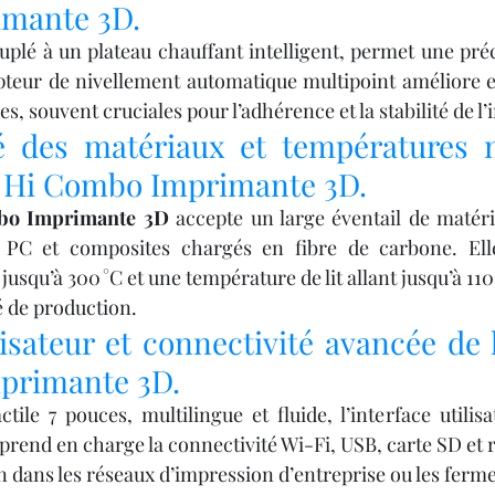
mante 3D.
uplé à un plateau chauffant intelligent, permet une préc
teur de nivellement automatique multipoint améliore en
, souvent cruciales pour l’adhérence et la stabilité de l
é des matériaux et températures 
ty Hi Combo Imprimante 3D.
mbo Imprimante 3D
 accepte un large éventail de matéri
PC et composites chargés en fibre de carbone. Elle
usqu’à 300 °C et une température de lit allant jusqu’à 110 °
é de production.
lisateur et connectivité avancée de l
primante 3D.
tile 7 pouces, multilingue et fluide, l’interface utilis
le prend en charge la connectivité Wi-Fi, USB, carte SD et 
ion dans les réseaux d’impression d’entreprise ou les ferm