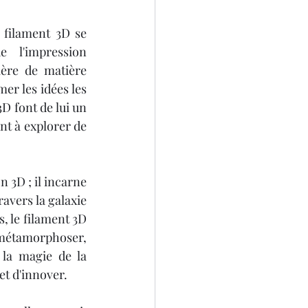
 filament 3D se 
l'impression 
ère de matière 
er les idées les 
3D font de lui un 
nt à explorer de 
 3D ; il incarne 
avers la galaxie 
, le filament 3D 
 métamorphoser, 
la magie de la 
et d'innover.