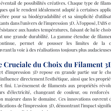
 éventail de possibilités créatives. Chaque type de fila
ques qui le rendent idéalement adapté à certaines applic
èbre pour sa biodégradabilité et sa simplicité d'utilisat
tants dans l'univers de l'impression 3D. À l'opposé, l'ABS 
ésistance aux hautes températures, faisant de lui le choix
ant une grande durabilité. La gamme étendue de filamen
continue, permet de pousser les limites de la c
vrant la voie à des réalisations toujours plus audacieuse
 Cruciale du Choix du Filament 3
et d'impression 3D repose en grande partie sur le choi
influence directement l'esthétique, ainsi que les proprié
t fini. L'avènement de filaments aux propriétés révolut
s d'électricité, changeant de couleur, ou renforcés p
n majeure dans le domaine. Ces innovations ouvrent de
lications de l'impression 3D, démontrant l'impact signific