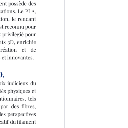
ment possède des 
ations. Le PLA, 
ion, le rendant 
est reconnu pour 
 privilégié pour 
ts 3D, enrichie 
réation et de 
s et innovantes.
D.
x judicieux du 
tés physiques et 
ionnaires, tels 
ar des fibres, 
s perspectives 
atif du filament 