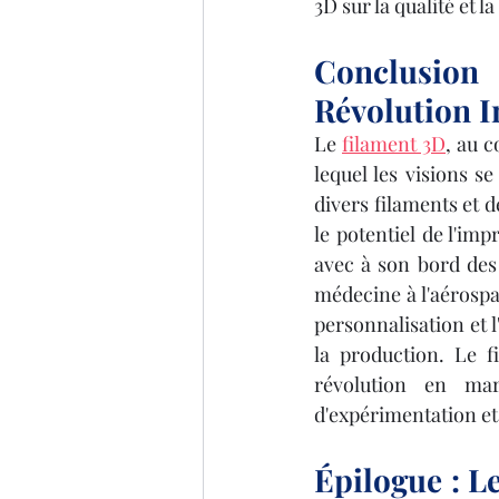
3D sur la qualité et l
Conclusion
Révolution 
Le 
filament 3D
, au c
lequel les visions s
divers filaments et d
le potentiel de l'im
avec à son bord des 
médecine à l'aérospat
personnalisation et l
la production. Le f
révolution en marc
d'expérimentation et 
Épilogue : Le