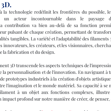
 3D.
ù la technologie redéfinit les frontières du possible, le
 un acteur incontournable dans le paysage de 
Sa contribution va bien au-delà de sa fonction premi
cœur pulsant de chaque création, permettant de transform
lités tangibles. La variété et l'adaptabilité des filaments 
es innovateurs, les créateurs, et les visionnaires, chercha
 la fabrication et du design.
ent 3D transcende les aspects techniques de l'impression
de la personnalisation et de l'innovation. En naviguant à tr
de prototypes industriels à la création d'objets artistiques
ntre l'imagination et le monde matériel. Sa capacité à se
ilament à un objet aux fonctions complexes, illustre 
n impact profond sur notre manière de créer, de penser, 