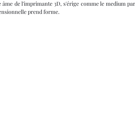
Y 3D
IMPRIMANTE 3D PROFESSIONNELLE
e âme de l'imprimante 3D, s'érige comme le medium par 
mensionnelle prend forme. 
le
Impression à la Demande
SCANNER 3D
F
OUTILLAGE
4
Formation impression 3D
Formation 3D avec CPF
Refaire une piece en 3