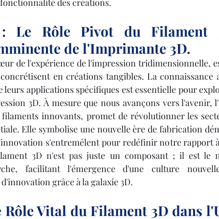
a fonctionnalité des créations.
 : Le Rôle Pivot du Filament 
Imminente de l'Imprimante 3D.
œur de l'expérience de l'impression tridimensionnelle, es
e concrétisent en créations tangibles. La connaissance 
e leurs applications spécifiques est essentielle pour expl
pression 3D. À mesure que nous avançons vers l'avenir, l
filaments innovants, promet de révolutionner les secteu
iale. Elle symbolise une nouvelle ère de fabrication dém
'innovation s'entremêlent pour redéfinir notre rapport à 
ilament 3D n'est pas juste un composant ; il est le m
he, facilitant l'émergence d'une culture nouvelle
d'innovation grâce à la galaxie 3D.
 Rôle Vital du Filament 3D dans l'U