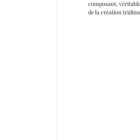
IMPRIMANTE 3D ARTILLER
composant, véritabl
de la création tridi
imprimante 3D professionel
Formation 3D éligible au CP
impression 3D à la demande