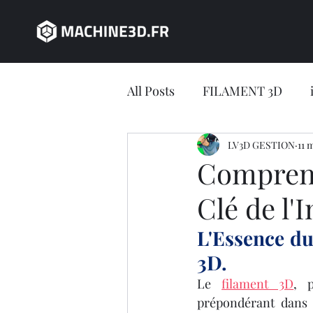
All Posts
FILAMENT 3D
JEU CONCOURS
LV3D GESTION
impres
11 
Comprend
Clé de l'
impression 3D en ligne
L'Essence du
3D.
Jeu concours LV3D
IMP
Le 
filament 3D
, p
prépondérant dans l