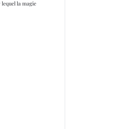
lequel la magie 
SCANNER 3D
D