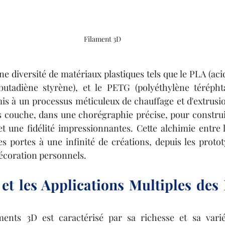
Filament 3D
ne diversité de matériaux plastiques tels que le PLA (acid
 butadiène styrène), et le PETG (polyéthylène téréphtal
is à un processus méticuleux de chauffage et d'extrusion.
couche, dans une chorégraphie précise, pour construire
t une fidélité impressionnantes. Cette alchimie entre le
 portes à une infinité de créations, depuis les prototy
décoration personnels.
 et les Applications Multiples des 
nts 3D est caractérisé par sa richesse et sa variét