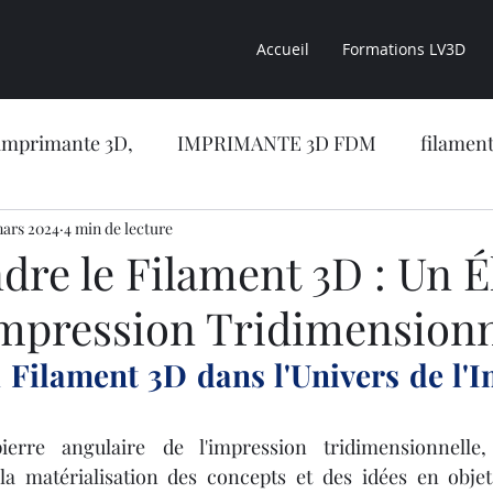
Accueil
Formations LV3D
imprimante 3D,
IMPRIMANTE 3D FDM
filament
sion 3D
mars 2024
4 min de lecture
CONSEILS LV3D
impression 3D résine
re le Filament 3D : Un 
Impression Tridimensionn
CONCESSION LV3D
Formation en ligne
NOUVE
 Filament 3D dans l'Univers de l'I
RIMANTE 3D RESINE
OBJET 3D
LES RESINES 
ierre angulaire de l'impression tridimensionnelle
a matérialisation des concepts et des idées en objets