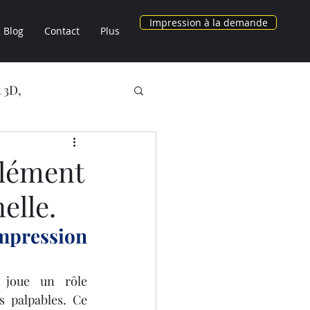
Impression à la demande
Blog
Contact
Plus
 3D,
NOS OBJETS 3D
Élément
elle.
AU CHEZ LV3D
mpression 
3D
, joue un rôle 
 palpables. Ce 