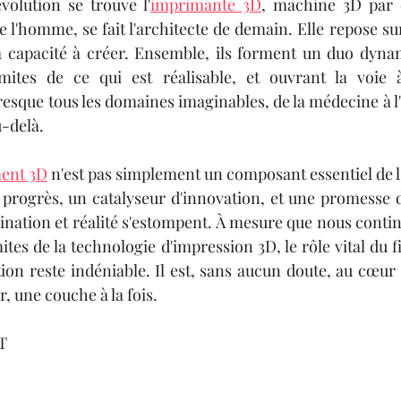
volution se trouve l'
imprimante 3D
, machine 3D par e
 l'homme, se fait l'architecte de demain. Elle repose sur
capacité à créer. Ensemble, ils forment un duo dynam
mites de ce qui est réalisable, et ouvrant la voie 
resque tous les domaines imaginables, de la médecine à l'
u-delà.
ment 3D
 n'est pas simplement un composant essentiel de l'
 progrès, un catalyseur d'innovation, et une promesse d'
ination et réalité s'estompent. À mesure que nous contin
mites de la technologie d'impression 3D, le rôle vital du 
ion reste indéniable. Il est, sans aucun doute, au cœur 
r, une couche à la fois.
T