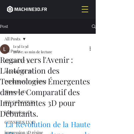
Post
All Posts
Lv3d Lv3d
All Posts
26 avr.
10 min de lecture
Regard vers l'Avenir :
FILAMENT 3D
L'Intégration des
imprimante 3D,
Technologies Émergentes
IMPRIMANTE 3D FDM
dans le Comparatif des
filament 3D,
Imprimantes 3D pour
JEU CONCOURS
Débutants.
impression 3D
CONSEILS LV3D
La Révolution de la Haute 
impression 3D résine