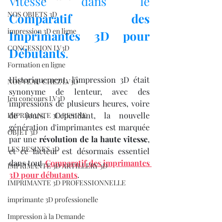
Vitesse dans le 
NOS OBJETS 3D
Comparatif des 
impression 3D en ligne
Imprimantes 3D pour 
CONCESSION LV3D
Débutants
.
Formation en ligne
Historiquement, l'impression 3D était 
NOUVEAU CHEZ LV3D
synonyme de lenteur, avec des 
Jeu concours LV3D
impressions de plusieurs heures, voire 
de jours. Cependant, la nouvelle 
IMPRIMANTE 3D RESINE
génération d'imprimantes est marquée 
OBJET 3D
par une 
révolution de la haute vitesse
, 
LES RESINES 3D
et ce facteur est désormais essentiel 
dans tout 
Comparatif des imprimantes 
IMPRIMANTE 3D ARTILLERY 3D
3D pour débutants
.
IMPRIMANTE 3D PROFESSIONNELLE
imprimante 3D professionelle
Impression à la Demande