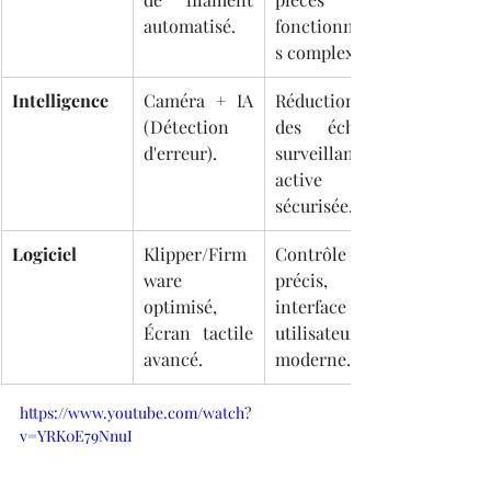
automatisé.
fonctionnelle
s complexes.
Intelligence
Caméra + IA 
Réduction 
(Détection 
des échecs, 
d'erreur).
surveillance 
active et 
sécurisée.
Logiciel
Klipper/Firm
Contrôle 
ware 
précis, 
optimisé, 
interface 
Écran tactile 
utilisateur 
avancé.
moderne.
https://www.youtube.com/watch?
v=YRK0E79NnuI