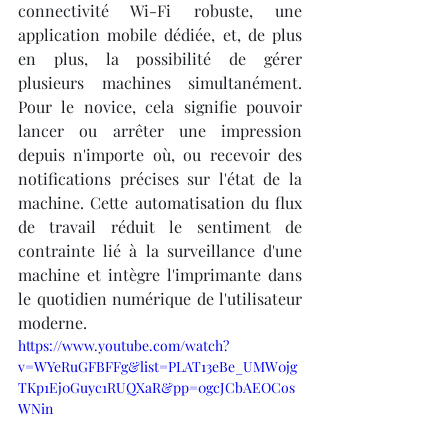
connectivité Wi-Fi robuste, une 
application mobile dédiée, et, de plus 
en plus, la possibilité de gérer 
plusieurs machines simultanément. 
Pour le novice, cela signifie pouvoir 
lancer ou arrêter une impression 
depuis n'importe où, ou recevoir des 
notifications précises sur l'état de la 
machine. Cette automatisation du flux 
de travail réduit le sentiment de 
contrainte lié à la surveillance d'une 
machine et intègre l'imprimante dans 
le quotidien numérique de l'utilisateur 
moderne.
https://www.youtube.com/watch?
v=WYeRuGFBFFg&list=PLAT13eBe_UMW0jg
TKp1Ej0Guyc1RUQXaR&pp=0gcJCbAEOCos
WNin