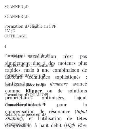
SCANNER 3D
SCANNER 3D
Formation 3D éligible au CPF
LV 3D
OUTILLAGE
4
Formation impression 3D
 Cette accélération n'est pas 
simplement due à des moteurs plus 
impression 3D à la demande
rapides, mais à une combinaison de 
Formation 3D avec CPF
facteurs techniques sophistiqués : 
l'intégration d'un 
firmware
 avancé 
Refaire une piece en 3D
comme 
Klipper
 ou de solutions 
Formation 3D QUALIOPI
propriétaires optimisées, l'ajout 
d'
accéléromètres
 pour la 
Formation 3D avec CPF
compensation de résonance (
Input 
Refaire une pièce en 3D
Shaping
), et l'utilisation de têtes 
Concession 3D
d'impression à haut débit (
High Flow 