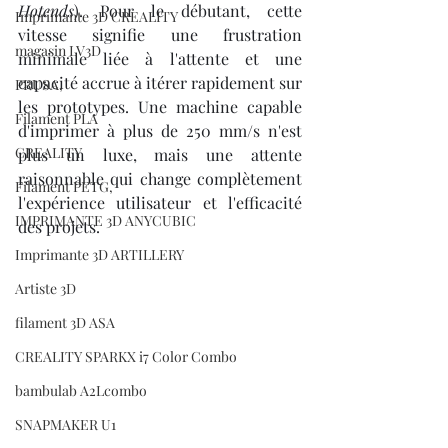
Hotends
). Pour le débutant, cette 
Imprimante 3D CREALITY
vitesse signifie une frustration 
magasin LV3D
minimale liée à l'attente et une 
capacité accrue à itérer rapidement sur 
PRUSA,
les prototypes. Une machine capable 
Filament PLA
d'imprimer à plus de 250 mm/s n'est 
CREALITY
plus un luxe, mais une attente 
raisonnable qui change complètement 
Filament PETG,
l'expérience utilisateur et l'efficacité 
IMPRIMANTE 3D ANYCUBIC
des projets.
Imprimante 3D ARTILLERY
Artiste 3D
filament 3D ASA
CREALITY SPARKX i7 Color Combo
bambulab A2Lcombo
SNAPMAKER U1