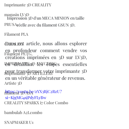
Imprimante 3D CREALITY
magasin LV3D
Impression 3D d'un MECA MINION en taille 
PRUSA,
réelle avec du filament GSUN 3D.
Filament PLA
Dans cet article, nous allons explorer 
CREALITY
en profondeur comment vendre vos 
Filament PETG,
créations imprimées en 3D sur LV3D, 
IMPRIMANTE 3D ANYCUBIC
en détaillant les étapes essentielles 
pour transformer votre imprimante 3D 
Imprimante 3D ARTILLERY
en un véritable générateur de revenus. 
Artiste 3D
https://youtu.be/zYX3RjC2RzU?
filament 3D ASA
si=KjgMG4sjPdyFLyBw
CREALITY SPARKX i7 Color Combo
bambulab A2Lcombo
SNAPMAKER U1