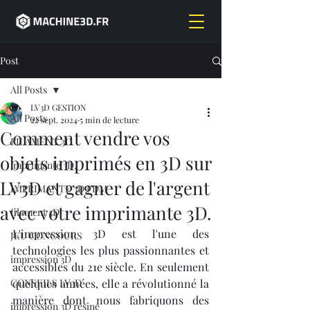
Post
All Posts
LV3D GESTION
All Posts
22 sept. 2024
5 min de lecture
Comment vendre vos
FILAMENT 3D
objets imprimés en 3D sur
imprimante 3D,
LV3D et gagner de l'argent
IMPRIMANTE 3D FDM
avec votre imprimante 3D.
filament 3D,
L'impression 3D est l'une des 
JEU CONCOURS
technologies les plus passionnantes et 
impression 3D
accessibles du 21e siècle. En seulement 
CONSEILS LV3D
quelques années, elle a révolutionné la 
manière dont nous fabriquons des 
impression 3D résine