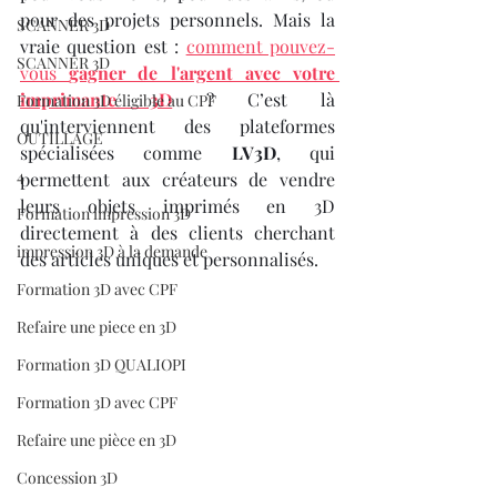
pour des projets personnels. Mais la 
SCANNER 3D
vraie question est : 
comment pouvez-
SCANNER 3D
vous 
gagner de l'argent avec votre 
imprimante 3D
 ? C’est là 
Formation 3D éligible au CPF
qu'interviennent des plateformes 
OUTILLAGE
spécialisées comme 
LV3D
, qui 
4
permettent aux créateurs de vendre 
leurs objets imprimés en 3D 
Formation impression 3D
directement à des clients cherchant 
impression 3D à la demande
des articles uniques et personnalisés.
Formation 3D avec CPF
Refaire une piece en 3D
Formation 3D QUALIOPI
Formation 3D avec CPF
Refaire une pièce en 3D
Concession 3D