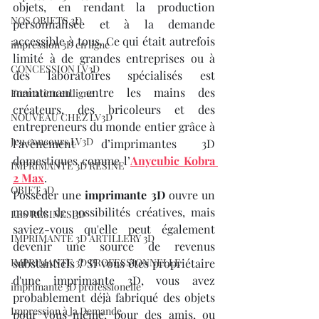
objets, en rendant la production 
NOS OBJETS 3D
personnalisée et à la demande 
accessible à tous. Ce qui était autrefois 
impression 3D en ligne
limité à de grandes entreprises ou à 
CONCESSION LV3D
des laboratoires spécialisés est 
maintenant entre les mains des 
Formation en ligne
créateurs, des bricoleurs et des 
NOUVEAU CHEZ LV3D
entrepreneurs du monde entier grâce à 
Jeu concours LV3D
l’avènement d’imprimantes 3D 
domestiques comme l’
Anycubic Kobra 
IMPRIMANTE 3D RESINE
2 Max
.
OBJET 3D
Posséder une 
imprimante 3D
 ouvre un 
monde de possibilités créatives, mais 
LES RESINES 3D
saviez-vous qu'elle peut également 
IMPRIMANTE 3D ARTILLERY 3D
devenir une source de revenus 
IMPRIMANTE 3D PROFESSIONNELLE
substantiels ? Si vous êtes propriétaire 
d'une imprimante 3D, vous avez 
imprimante 3D professionelle
probablement déjà fabriqué des objets 
Impression à la Demande
pour vous-même, pour des amis, ou 