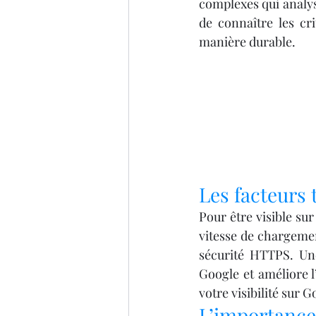
IMPRIMANTE 3D ARTILLER
complexes qui analyse
de connaître les cr
manière durable.
imprimante 3D professionel
Formation 3D éligible au CP
impression 3D à la demande
Les facteurs 
Pour être visible sur
vitesse de chargement
sécurité HTTPS. Une
Google et améliore l
votre visibilité sur G
L’importance