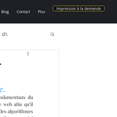
Impression à la demande
Blog
Contact
Plus
 3D,
NOS OBJETS 3D
r
AU CHEZ LV3D
e.
3D
ondamentaux du 
 web afin qu’il 
des algorithmes 