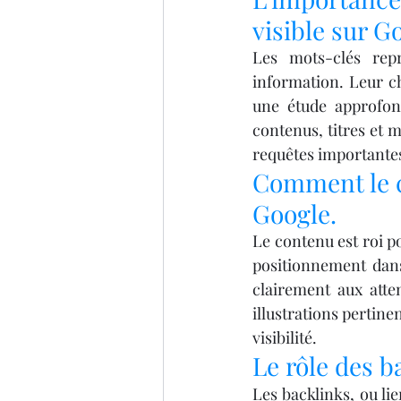
visible sur G
Les mots-clés repr
information. Leur cho
une étude approfond
contenus, titres et 
requêtes importantes
Comment le co
Google.
Le contenu est roi po
positionnement dans
clairement aux attent
illustrations pertin
visibilité.
Le rôle des b
Les backlinks, ou li