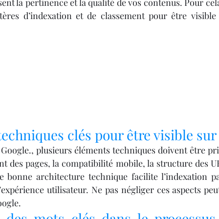
Y 3D
IMPRIMANTE 3D PROFESSIONNELLE
nt la pertinence et la qualité de vos contenus. Pour cela, 
itères d’indexation et de classement pour être visible
le
Impression à la Demande
SCANNER 3D
F
OUTILLAGE
4
Formation impression 3D
Formation 3D avec CPF
Refaire une piece en 3
techniques clés pour être visible sur
 Google., plusieurs éléments techniques doivent être pri
 des pages, la compatibilité mobile, la structure des UR
 bonne architecture technique facilite l’indexation pa
’expérience utilisateur. Ne pas négliger ces aspects pe
oogle.
 des mots-clés dans le processus 