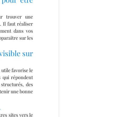
r trouver une 
Il faut réaliser 
ement dans vos 
araître sur les 
isible sur 
tile favorise le 
 qui répondent 
 structurés, des 
tenir une bonne 
.
s sites vers le 