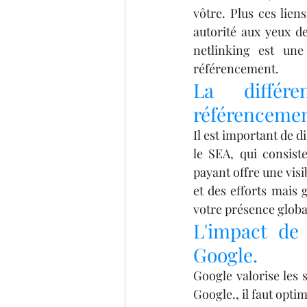
vôtre. Plus ces lien
autorité aux yeux de
netlinking est une
référencement.
La différe
référencement
Il est important de d
le SEA, qui consist
payant offre une vis
et des efforts mais 
votre présence globa
L'impact de l
Google.
Google valorise les s
Google., il faut opti