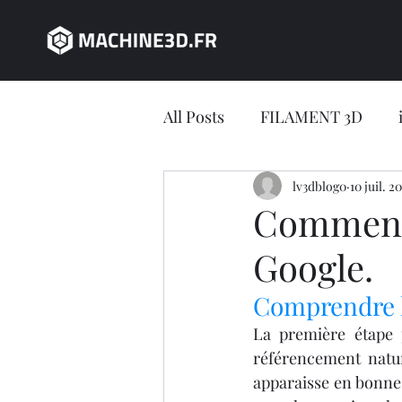
All Posts
FILAMENT 3D
JEU CONCOURS
lv3dblog0
10 juil. 2
impres
Comment r
Google.
impression 3D en ligne
Comprendre le
Jeu concours LV3D
IMP
La première étape
référencement natur
apparaisse en bonne 