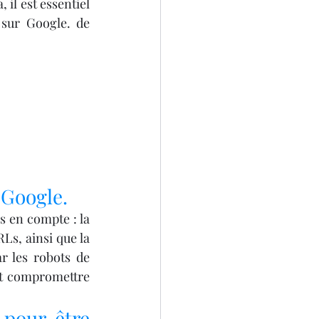
il est essentiel 
 sur Google. de 
SCANNER 3D
D
 Google.
s en compte : la 
Ls, ainsi que la 
r les robots de 
ut compromettre 
pour être 