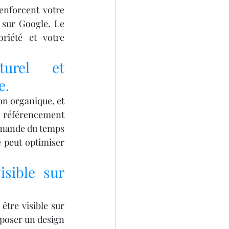
enforcent votre 
 sur Google. Le 
riété et votre 
urel et 
e.
on organique, et 
 référencement 
emande du temps 
 peut optimiser 
sible sur 
être visible sur 
oposer un design 