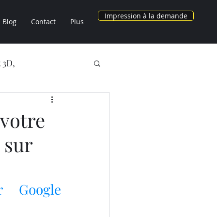
Impression à la demande
Blog
Contact
Plus
 3D,
NOS OBJETS 3D
votre
 sur
AU CHEZ LV3D
3D
r Google 