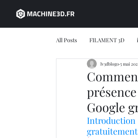
All Posts
FILAMENT 3D
JEU CONCOURS
lv3dblog0
5 mai 202
impres
Comment 
présence 
impression 3D en ligne
Google g
Jeu concours LV3D
IMP
Introducti
gratuitement 