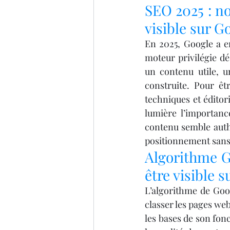
SEO 2025 : no
visible sur G
En 2025, Google a en
moteur privilégie dé
un contenu utile, u
construite. Pour êt
techniques et édito
lumière l’importance
contenu semble auth
positionnement sans 
Algorithme G
être visible 
L’algorithme de Goo
classer les pages web
les bases de son fo