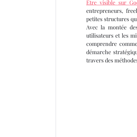
IMPRIMANTE 3D ARTILLER
Être visible sur Go
entrepreneurs, free
petites structures qu
imprimante 3D professionel
Avec la montée des
utilisateurs et les 
comprendre comment
Formation 3D éligible au CP
démarche stratégiqu
travers des méthode
impression 3D à la demande