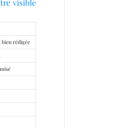
e visible 
, bien rédigée
t
imisé