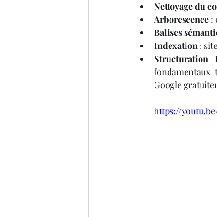
Nettoyage du c
Arborescence
 :
Balises sémant
Indexation
 : si
Structuration
fondamentaux t
Google gratuite
https://youtu.