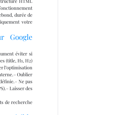
 structure HTML 
 fonctionnement 
ebond, durée de 
iquement votre 
r Google 
ument éviter si 
 (title, H1, H2) 
r l’optimisation 
nterne.– Oublier 
éfinie.– Ne pas 
S).– Laisser des 
ts de recherche 