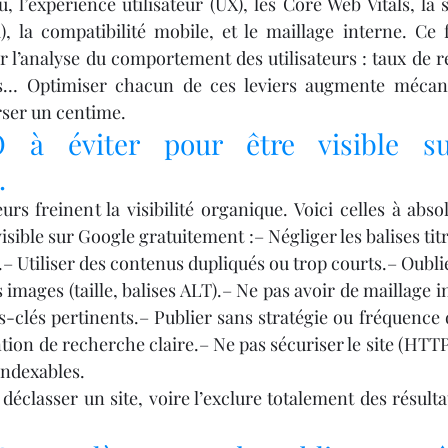
u, l’expérience utilisateur (UX), les Core Web Vitals, la
ta), la compatibilité mobile, et le maillage interne. Ce
 l’analyse du comportement des utilisateurs : taux de r
ons… Optimiser chacun de ces leviers augmente mécan
rser un centime.
 à éviter pour être visible su
.
s freinent la visibilité organique. Voici celles à absol
sible sur Google gratuitement :– Négliger les balises titres
.– Utiliser des contenus dupliqués ou trop courts.– Oublie
 images (taille, balises ALT).– Ne pas avoir de maillage i
-clés pertinents.– Publier sans stratégie ou fréquence d
ion de recherche claire.– Ne pas sécuriser le site (HTTP
indexables.
déclasser un site, voire l’exclure totalement des résulta