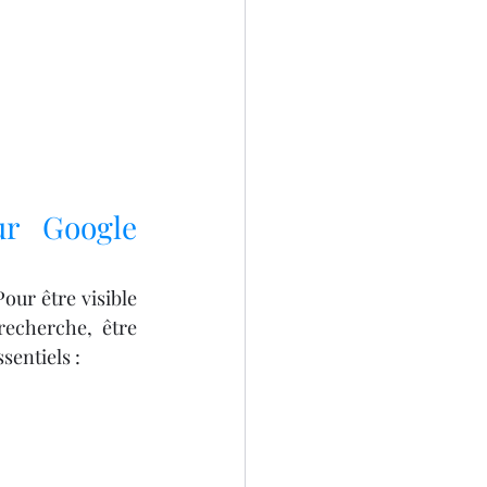
r Google 
our être visible 
echerche, être 
sentiels :