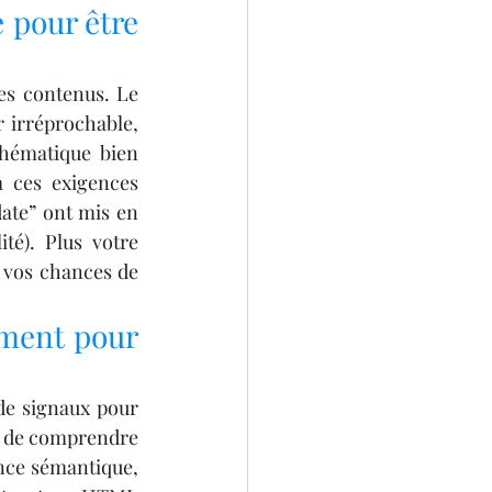
 pour être 
es contenus. Le 
 irréprochable, 
hématique bien 
 ces exigences 
ate” ont mis en 
té). Plus votre 
 vos chances de 
ment pour 
e signaux pour 
al de comprendre 
nce sémantique, 