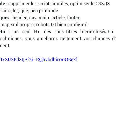
ode
 : supprimer les scripts inutiles, optimiser le CSS/JS.
 claire, logique, peu profonde.
iques
 : header, nav, main, article, footer.
temap.xml propre, robots.txt bien configuré.
 Hn
 : un seul H1, des sous-titres hiérarchisés.En 
echniques, vous améliorez nettement vos chances d’êt
ment.
be/tVSUXBd8IJA?si=RQhvbdhir00OBeZl