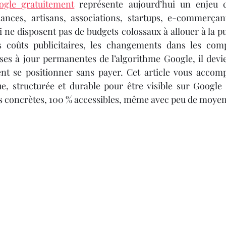
Y 3D
IMPRIMANTE 3D PROFESSIONNELLE
ogle gratuitement
 représente aujourd’hui un enjeu ca
lances, artisans, associations, startups, e-commerçant
i ne disposent pas de budgets colossaux à allouer à la pub
le
Impression à la Demande
SCANNER 3D
 coûts publicitaires, les changements dans les com
mises à jour permanentes de l’algorithme Google, il devie
 se positionner sans payer. Cet article vous accom
F
OUTILLAGE
4
Formation impression 3D
e, structurée et durable pour être visible sur Google 
s concrètes, 100 % accessibles, même avec peu de moyen
Formation 3D avec CPF
Refaire une piece en 3