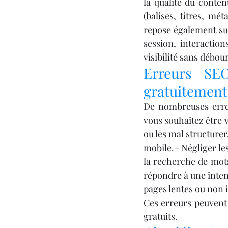
la qualité du conten
(balises, titres, mé
repose également sur
session, interacti
visibilité sans débou
Erreurs SEO
gratuitement
De nombreuses erreur
vous souhaitez être vi
ou les mal structurer
mobile.– Négliger les
la recherche de mots
répondre à une intent
pages lentes ou non 
Ces erreurs peuvent 
gratuits.