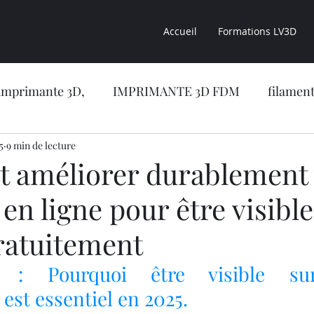
Accueil
Formations LV3D
imprimante 3D,
IMPRIMANTE 3D FDM
filament
5
sion 3D
9 min de lecture
CONSEILS LV3D
impression 3D résine
améliorer durablement 
en ligne pour être visible
CONCESSION LV3D
Formation en ligne
NOUVE
ratuitement
RIMANTE 3D RESINE
OBJET 3D
LES RESINES 
on : Pourquoi être visible su
est essentiel en 2025.