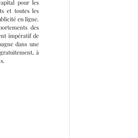
pital pour les 
s et toutes les 
licité en ligne. 
SCANNER 3D
portements des 
nt impératif de 
pagne dans une 
gratuitement, à 
s.
D