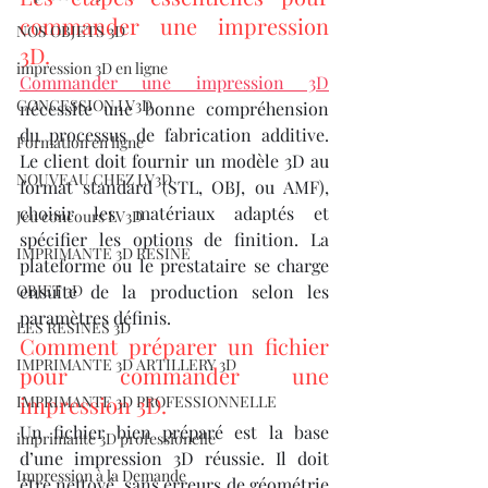
commander une impression 
NOS OBJETS 3D
3D.
impression 3D en ligne
Commander une impression 3D
CONCESSION LV3D
nécessite une bonne compréhension 
du processus de fabrication additive. 
Formation en ligne
Le client doit fournir un modèle 3D au 
NOUVEAU CHEZ LV3D
format standard (STL, OBJ, ou AMF), 
choisir les matériaux adaptés et 
Jeu concours LV3D
spécifier les options de finition. La 
IMPRIMANTE 3D RESINE
plateforme ou le prestataire se charge 
OBJET 3D
ensuite de la production selon les 
paramètres définis.
LES RESINES 3D
Comment préparer un fichier 
IMPRIMANTE 3D ARTILLERY 3D
pour commander une 
impression 3D.
IMPRIMANTE 3D PROFESSIONNELLE
Un fichier bien préparé est la base 
imprimante 3D professionelle
d’une impression 3D réussie. Il doit 
Impression à la Demande
être nettoyé, sans erreurs de géométrie 