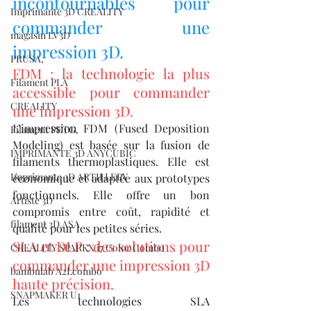
incontournables pour 
Imprimante 3D CREALITY
commander une 
magasin LV3D
impression 3D.
PRUSA,
FDM : la technologie la plus 
Filament PLA
accessible pour commander 
CREALITY
une impression 3D.
L’impression FDM (Fused Deposition 
Filament PETG,
Modeling) est basée sur la fusion de 
IMPRIMANTE 3D ANYCUBIC
filaments thermoplastiques. Elle est 
Imprimante 3D ARTILLERY
économique et adaptée aux prototypes 
fonctionnels. Elle offre un bon 
Artiste 3D
compromis entre coût, rapidité et 
filament 3D ASA
qualité pour les petites séries.
SLA et DLP : des solutions pour 
CREALITY SPARKX i7 Color Combo
commander une impression 3D 
bambulab A2Lcombo
haute précision.
SNAPMAKER U1
Les technologies SLA 