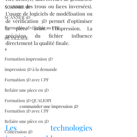
(comme des trous ou faces inversées). 
SCANNER 3D
L’usage de logiciels de modélisation ou 
SCANNER 3D
de vérification 3D permet d’optimiser 
Formation 3D éligible au CPF
la pièce avant l’impression. La 
précision du fichier influence 
OUTILLAGE
directement la qualité finale.
4
Formation impression 3D
impression 3D à la demande
Formation 3D avec CPF
Refaire une piece en 3D
Formation 3D QUALIOPI
commander une impression 3D
Formation 3D avec CPF
Refaire une pièce en 3D
Les technologies 
Concession 3D