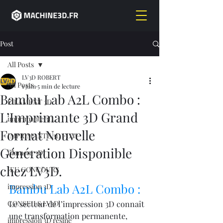
Post
All Posts
LV3D ROBERT
All Posts
1 juin
5 min de lecture
Bambu Lab A2L Combo :
FILAMENT 3D
L’Imprimante 3D Grand
imprimante 3D,
Format Nouvelle
IMPRIMANTE 3D FDM
Génération Disponible
filament 3D,
chez LV3D.
JEU CONCOURS
Bambu Lab A2L Combo : 
impression 3D
CONSEILS LV3D
Le secteur de l’impression 3D connaît 
une transformation permanente, 
impression 3D résine