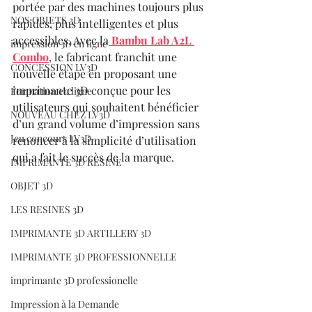
portée par des machines toujours plus 
NOS OBJETS 3D
rapides, plus intelligentes et plus 
accessibles. Avec la
Bambu Lab A2L 
impression 3D en ligne
Combo
, le fabricant franchit une 
CONCESSION LV3D
nouvelle étape en proposant une 
imprimante 3D conçue pour les 
Formation en ligne
utilisateurs qui souhaitent bénéficier 
NOUVEAU CHEZ LV3D
d’un grand volume d’impression sans 
Jeu concours LV3D
renoncer à la simplicité d’utilisation 
qui a fait le succès de la marque.
IMPRIMANTE 3D RESINE
OBJET 3D
LES RESINES 3D
IMPRIMANTE 3D ARTILLERY 3D
IMPRIMANTE 3D PROFESSIONNELLE
imprimante 3D professionelle
Impression à la Demande