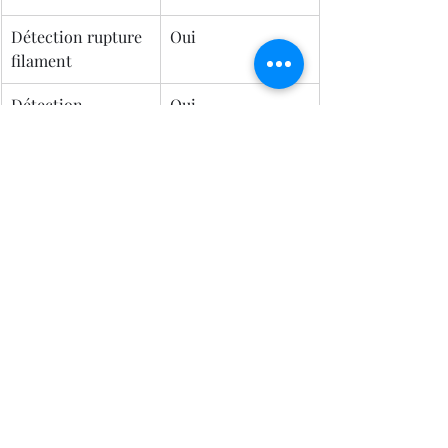
Détection rupture 
Oui
filament
Détection 
Oui
colmatage
Reprise après 
Oui
coupure
Poids de la 
8,3 kg
machine
Pourquoi choisir la 
Bambu Lab A2L Combo 
chez LV3D ?