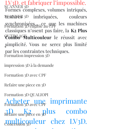
LV3D. et fabriquer l’impossible.
SCANNER 3D
Formes complexes, volumes intriqués, 
SCANNER 3D
textures imbriquées, couleurs 
synchronisées… ce que les machines 
Formation 3D éligible au CPF
classiques n’osent pas faire, la 
K2 Plus 
OUTILLAGE
Combo Multicouleur
 le réussit avec 
simplicité. Vous ne serez plus limité 
4
par les contraintes techniques.
Formation impression 3D
impression 3D à la demande
Formation 3D avec CPF
Refaire une piece en 3D
Formation 3D QUALIOPI
Acheter une imprimante 
Formation 3D avec CPF
3D K2 plus combo 
Refaire une pièce en 3D
multicouleur chez LV3D. 
Concession 3D