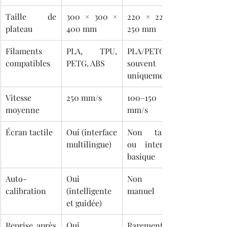
Taille de 
300 × 300 × 
220 × 220 × 
plateau
400 mm
250 mm
Filaments 
PLA, TPU, 
PLA/PETG 
compatibles
PETG, ABS
souvent 
uniquement
Vitesse 
250 mm/s
100–150 
moyenne
mm/s
Écran tactile
Oui (interface 
Non tactile 
multilingue)
ou interface 
basique
Auto-
Oui 
Non ou 
calibration
(intelligente 
manuel
et guidée)
Reprise après 
Oui 
Rarement 