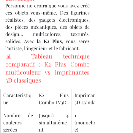
Personne ne croira que vous avez créé 
ces objets vous-même. Des figurines 
réalistes, des gadgets électroniques, 
des pièces mécaniques, des objets de 
design… multicolores, texturés, 
solides. Avec 
la K2 Plus
, vous serez 
l’artiste, l’ingénieur et le fabricant.
📊 Tableau technique 
comparatif : K2 Plus Combo 
multicouleur vs imprimantes 
3D classiques
Caractéristiq
K2 Plus 
Imprimante 
ue
Combo LV3D
3D standard
Nombre de 
Jusqu’à 4 
1 
couleurs 
simultanéme
(monochrom
gérées
nt
e)