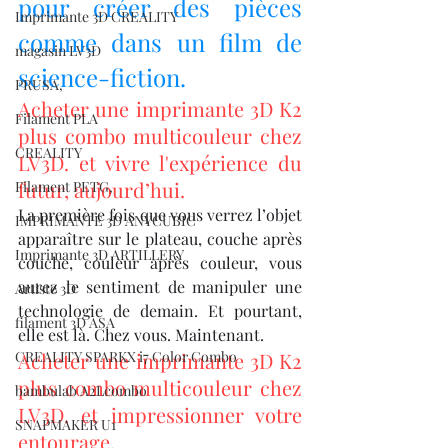
pour créer des pièces 
Imprimante 3D CREALITY
comme dans un film de 
magasin LV3D
science-fiction.
PRUSA,
Acheter une imprimante 3D K2 
Filament PLA
plus combo multicouleur chez 
CREALITY
LV3D. et vivre l'expérience du 
futur, aujourd’hui.
Filament PETG,
La première fois que vous verrez l’objet 
IMPRIMANTE 3D ANYCUBIC
apparaître sur le plateau, couche après 
Imprimante 3D ARTILLERY
couche, couleur après couleur, vous 
aurez le sentiment de manipuler une 
Artiste 3D
technologie de demain. Et pourtant, 
filament 3D ASA
elle est là. Chez vous. Maintenant.
CREALITY SPARKX i7 Color Combo
Acheter une imprimante 3D K2 
plus combo multicouleur chez 
bambulab A2Lcombo
LV3D. et impressionner votre 
SNAPMAKER U1
entourage.