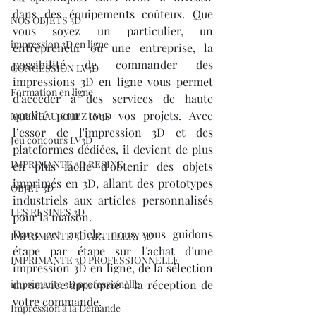
dans des équipements coûteux. Que 
NOS OBJETS 3D
vous soyez un particulier, un 
impression 3D en ligne
entrepreneur ou une entreprise, la 
possibilité de commander des 
CONCESSION LV3D
impressions 3D en ligne vous permet 
Formation en ligne
d’accéder à des services de haute 
qualité pour tous vos projets. Avec 
NOUVEAU CHEZ LV3D
l’essor de l'impression 3D et des 
Jeu concours LV3D
plateformes dédiées, il devient de plus 
IMPRIMANTE 3D RESINE
en plus facile d’obtenir des objets 
imprimés en 3D, allant des prototypes 
OBJET 3D
industriels aux articles personnalisés 
LES RESINES 3D
pour la maison.
Dans cet article, nous vous guidons 
IMPRIMANTE 3D ARTILLERY 3D
étape par étape sur l’achat d’une 
IMPRIMANTE 3D PROFESSIONNELLE
impression 3D en ligne, de la sélection 
imprimante 3D professionelle
du service approprié à la réception de 
votre commande.
Impression à la Demande