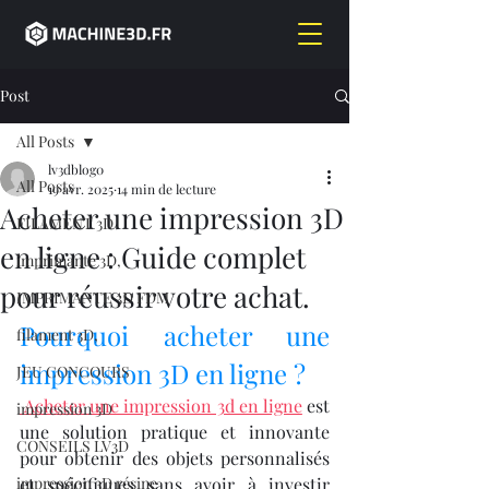
Post
All Posts
lv3dblog0
All Posts
19 avr. 2025
14 min de lecture
Acheter une impression 3D
FILAMENT 3D
en ligne : Guide complet
imprimante 3D,
pour réussir votre achat.
IMPRIMANTE 3D FDM
Pourquoi acheter une 
filament 3D,
impression 3D en ligne ?
JEU CONCOURS
 Acheter une impression 3d en ligne
 est 
impression 3D
une solution pratique et innovante 
CONSEILS LV3D
pour obtenir des objets personnalisés 
impression 3D résine
et spécifiques sans avoir à investir 