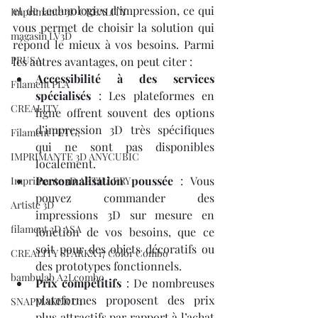
et de technologies d’impression, ce qui 
Imprimante 3D CREALITY
vous permet de choisir la solution qui 
magasin LV3D
répond le mieux à vos besoins. Parmi 
PRUSA,
les autres avantages, on peut citer :
Accessibilité à des services 
Filament PLA
spécialisés
 : Les plateformes en 
CREALITY
ligne offrent souvent des options 
d’impression 3D très spécifiques 
Filament PETG,
qui ne sont pas disponibles 
IMPRIMANTE 3D ANYCUBIC
localement.
Personnalisation poussée
 : Vous 
Imprimante 3D ARTILLERY
pouvez commander des 
Artiste 3D
impressions 3D sur mesure en 
filament 3D ASA
fonction de vos besoins, que ce 
soit pour des objets décoratifs ou 
CREALITY SPARKX i7 Color Combo
des prototypes fonctionnels.
bambulab A2Lcombo
Prix compétitifs
 : De nombreuses 
plateformes proposent des prix 
SNAPMAKER U1
plus attractifs par rapport à l’achat 