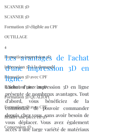
SCANNER 3D
SCANNER 3D
Formation 3D éligible au CPF
OUTILLAGE
4
Les avantages de l'achat 
Formation impression 3D
d'une impression 3D en 
impression 3D à la demande
ligne.
Formation 3D avec CPF
L’achat d’une impression 3D en ligne 
Refaire une piece en 3D
présente de nombreux avantages. Tout 
Formation 3D QUALIOPI
d’abord, vous bénéficiez de la 
Formation 3D avec CPF
commodité de pouvoir commander 
depuis chez vous, sans avoir besoin de 
Refaire une pièce en 3D
vous déplacer. Vous avez également 
Concession 3D
accès à une large variété de matériaux 