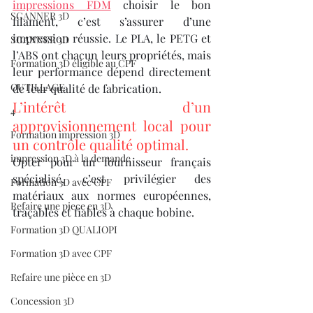
impressions FDM
 choisir le bon 
SCANNER 3D
filament, c’est s’assurer d’une 
impression réussie. Le PLA, le PETG et 
SCANNER 3D
l’ABS ont chacun leurs propriétés, mais 
Formation 3D éligible au CPF
leur performance dépend directement 
OUTILLAGE
de leur qualité de fabrication.
L’intérêt d’un 
4
approvisionnement local pour 
Formation impression 3D
un contrôle qualité optimal.
impression 3D à la demande
Opter pour un fournisseur français 
spécialisé, c’est privilégier des 
Formation 3D avec CPF
matériaux aux normes européennes, 
Refaire une piece en 3D
traçables et fiables à chaque bobine.
Formation 3D QUALIOPI
Formation 3D avec CPF
Refaire une pièce en 3D
Concession 3D