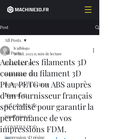
Post
All Posts
lv3dblog0
All Posts
30 juil. 2025
15 min de lecture
Acheter les filaments 3D
FILAMENT 3D
comme du filament 3D
imprimante 3D,
PLA, PETG ou ABS auprès
IMPRIMANTE 3D FDM
d’un fournisseur français
filament 3D,
spécialisé pour garantir la
JEU CONCOURS
performance de vos
impression 3D
impressions FDM.
CONSEILS LV3D
impression 3D résine