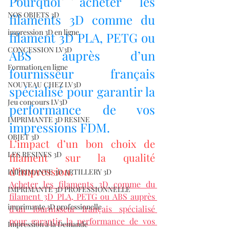
Pourquoi acheter les 
NOS OBJETS 3D
filaments 3D comme du 
impression 3D en ligne
filament 3D PLA, PETG ou 
CONCESSION LV3D
ABS auprès d’un 
Formation en ligne
fournisseur français 
NOUVEAU CHEZ LV3D
spécialisé pour garantir la 
Jeu concours LV3D
performance de vos 
IMPRIMANTE 3D RESINE
impressions FDM.
OBJET 3D
L’impact d’un bon choix de 
LES RESINES 3D
filament sur la qualité 
d’impression.
IMPRIMANTE 3D ARTILLERY 3D
Acheter les filaments 3D comme du 
IMPRIMANTE 3D PROFESSIONNELLE
filament 3D PLA, PETG ou ABS auprès 
imprimante 3D professionelle
d’un fournisseur français spécialisé 
pour garantir la performance de vos 
Impression à la Demande