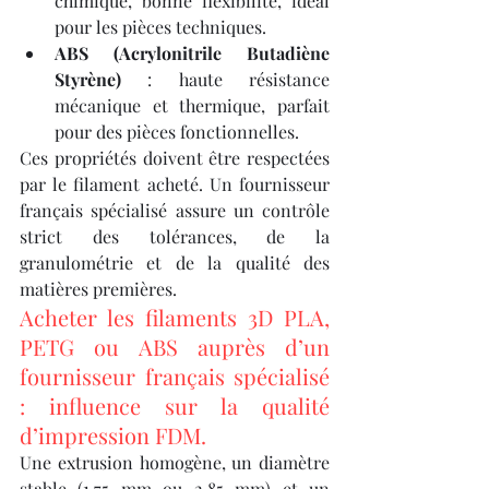
chimique, bonne flexibilité, idéal 
pour les pièces techniques.
ABS (Acrylonitrile Butadiène 
Styrène)
 : haute résistance 
mécanique et thermique, parfait 
pour des pièces fonctionnelles.
Ces propriétés doivent être respectées 
par le filament acheté. Un fournisseur 
français spécialisé assure un contrôle 
strict des tolérances, de la 
granulométrie et de la qualité des 
matières premières.
Acheter les filaments 3D PLA, 
PETG ou ABS auprès d’un 
fournisseur français spécialisé 
: influence sur la qualité 
d’impression FDM.
Une extrusion homogène, un diamètre 
stable (1.75 mm ou 2.85 mm) et un 