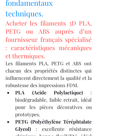
fondamentaux 
techniques.
Acheter les filaments 3D PLA, 
PETG ou ABS auprès d’un 
fournisseur français spécialisé 
: caractéristiques mécaniques 
et thermiques.
Les filaments PLA, PETG et ABS ont 
chacun des propriétés distinctes qui 
influencent directement la qualité et la 
robustesse des impressions FDM.
PLA (Acide Polylactique)
 : 
biodégradable, faible retrait, idéal 
pour les pièces décoratives ou 
prototypes.
PETG (Polyéthylène Téréphtalate 
Glycol)
 : excellente résistance 