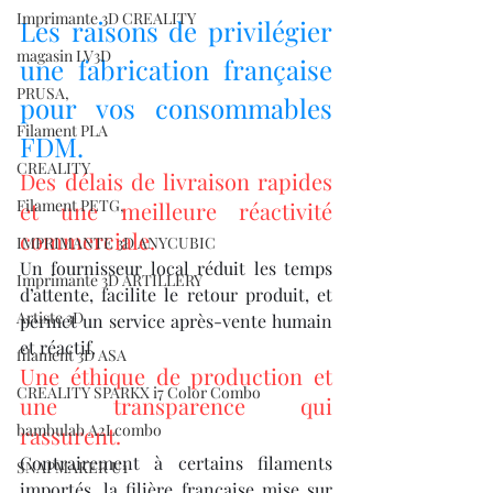
Imprimante 3D CREALITY
Les raisons de privilégier 
magasin LV3D
une fabrication française 
PRUSA,
pour vos consommables 
Filament PLA
FDM.
CREALITY
Des délais de livraison rapides 
Filament PETG,
et une meilleure réactivité 
commerciale.
IMPRIMANTE 3D ANYCUBIC
Un fournisseur local réduit les temps 
Imprimante 3D ARTILLERY
d’attente, facilite le retour produit, et 
Artiste 3D
permet un service après-vente humain 
et réactif.
filament 3D ASA
Une éthique de production et 
CREALITY SPARKX i7 Color Combo
une transparence qui 
bambulab A2Lcombo
rassurent.
Contrairement à certains filaments 
SNAPMAKER U1
importés, la filière française mise sur 