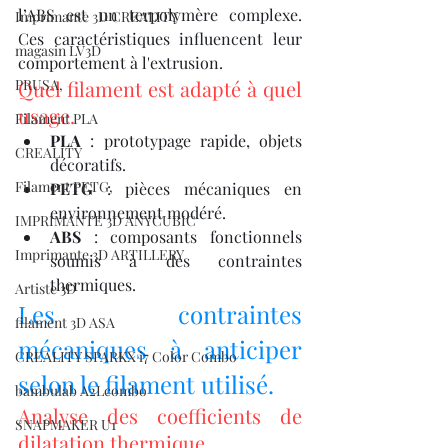
l’ABS est un terpolymère complexe. 
Imprimante 3D CREALITY
Ces caractéristiques influencent leur 
magasin LV3D
comportement à l'extrusion.
PRUSA,
Quel filament est adapté à quel 
usage.
Filament PLA
PLA
 : prototypage rapide, objets 
CREALITY
décoratifs.
Filament PETG,
PETG
 : pièces mécaniques en 
environnement modéré.
IMPRIMANTE 3D ANYCUBIC
ABS
 : composants fonctionnels 
Imprimante 3D ARTILLERY
soumis à des contraintes 
thermiques.
Artiste 3D
Les contraintes 
filament 3D ASA
mécaniques à anticiper 
CREALITY SPARKX i7 Color Combo
selon le filament utilisé.
bambulab A2Lcombo
Analyse des coefficients de 
SNAPMAKER U1
dilatation thermique.