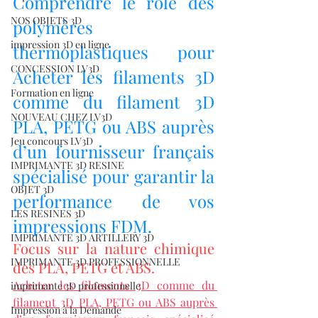
Comprendre le rôle des 
NOS OBJETS 3D
polymères 
impression 3D en ligne
thermoplastiques pour 
CONCESSION LV3D
Acheter les filaments 3D 
Formation en ligne
comme du filament 3D 
NOUVEAU CHEZ LV3D
PLA, PETG ou ABS auprès 
Jeu concours LV3D
d’un fournisseur français 
IMPRIMANTE 3D RESINE
spécialisé pour garantir la 
OBJET 3D
performance de vos 
LES RESINES 3D
impressions FDM.
IMPRIMANTE 3D ARTILLERY 3D
Focus sur la nature chimique 
IMPRIMANTE 3D PROFESSIONNELLE
des PLA, PETG et ABS.
Acheter les filaments 3D comme du 
imprimante 3D professionelle
filament 3D PLA, PETG ou ABS auprès 
Impression à la Demande