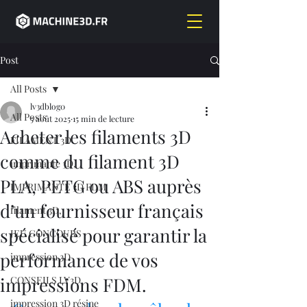
Post
All Posts
lv3dblog0
All Posts
5 août 2025
15 min de lecture
Acheter les filaments 3D
FILAMENT 3D
comme du filament 3D
imprimante 3D,
PLA, PETG ou ABS auprès
IMPRIMANTE 3D FDM
d’un fournisseur français
filament 3D,
spécialisé pour garantir la
JEU CONCOURS
performance de vos
impression 3D
impressions FDM.
CONSEILS LV3D
impression 3D résine