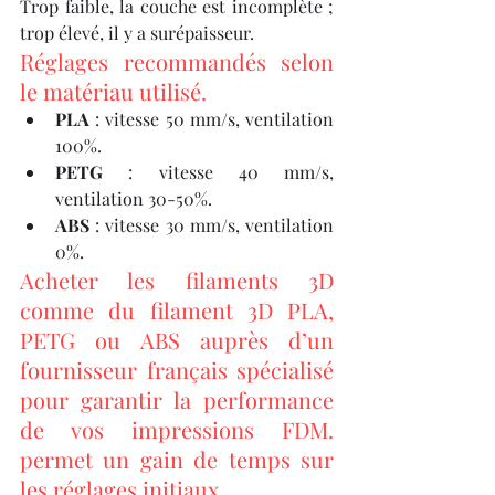
Trop faible, la couche est incomplète ; 
trop élevé, il y a surépaisseur.
Réglages recommandés selon 
le matériau utilisé.
PLA
 : vitesse 50 mm/s, ventilation 
100%.
PETG
 : vitesse 40 mm/s, 
ventilation 30-50%.
ABS
 : vitesse 30 mm/s, ventilation 
0%.
Acheter les filaments 3D 
comme du filament 3D PLA, 
PETG ou ABS auprès d’un 
fournisseur français spécialisé 
pour garantir la performance 
de vos impressions FDM. 
permet un gain de temps sur 
les réglages initiaux.