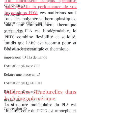
d’un fournisseur français spécialisé 
SCANNER 3D
pour garantir la performance de vos 
impressions FDM
 ces matériaux sont 
SCANNER 3D
tous des polymères thermoplastiques, 
Formation 3D éligible au CPF
mais leur comportement thermique 
varie. Le PLA est biodégradable, le 
OUTILLAGE
PETG combine flexibilité et solidité, 
4
tandis que l’ABS est reconnu pour sa 
Formation impression 3D
résistance mécanique et thermique.
impression 3D à la demande
Formation 3D avec CPF
Refaire une piece en 3D
Formation 3D QUALIOPI
Différences structurelles dans 
Formation 3D avec CPF
la chaîne polymérique.
Refaire une pièce en 3D
La structure moléculaire du PLA est 
Concession 3D
linéaire, celle du PETG est amorphe et 