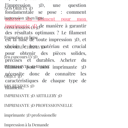
l'impression 3D, une question 
NOS OBJETS 3D
fondamentale se pose : comment 
impression 3D en ligne
acheter du filament pour mon 
imprimante 3D
 de manière à garantir 
CONCESSION LV3D
des résultats optimaux ? Le filament 
Formation en ligne
est la base de toute impression 3D, et 
choisir le bon matériau est crucial 
NOUVEAU CHEZ LV3D
pour obtenir des pièces solides, 
Jeu concours LV3D
précises et durables. Acheter du 
IMPRIMANTE 3D RESINE
filament pour mon imprimante 3D 
nécessite donc de connaître les 
OBJET 3D
caractéristiques de chaque type de 
LES RESINES 3D
filament.
IMPRIMANTE 3D ARTILLERY 3D
IMPRIMANTE 3D PROFESSIONNELLE
imprimante 3D professionelle
Impression à la Demande