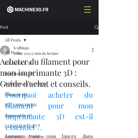
Post
All Posts
lv3dblog0
All Posts
9 mai 2025
7 min de lecture
Acheter du filament pour
FILAMENT 3D
mon imprimante 3D :
imprimante 3D,
Guide d'achat et conseils.
IMPRIMANTE 3D FDM
Pourquoi acheter du 
filament 3D,
filament pour mon 
JEU CONCOURS
imprimante 3D est-il 
impression 3D
essentiel ?.
CONSEILS LV3D
Lorsque vous vous lancez dans 
impression 3D résine