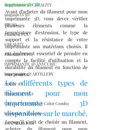
imprimante 3D.
Imprimante 3D CREALITY
Avant d’acheter du filament pour mon 
magasin LV3D
imprimante 3D, vous devez vérifier 
PRUSA,
plusieurs éléments comme la 
température d'extrusion, le type de 
Filament PLA
support et la résistance de votre 
CREALITY
imprimante aux matériaux choisis. Il 
est également essentiel de prendre en 
Filament PETG,
compte la facilité d’utilisation et la 
IMPRIMANTE 3D ANYCUBIC
durabilité du filament en fonction de 
Imprimante 3D ARTILLERY
vos projets.
Les différents types de 
Artiste 3D
filament pour mon 
filament 3D ASA
imprimante 3D 
CREALITY SPARKX i7 Color Combo
disponibles sur le marché.
bambulab A2Lcombo
Lorsqu’il s’agit de choisir un filament, 
SNAPMAKER U1
acheter du filament pour mon 