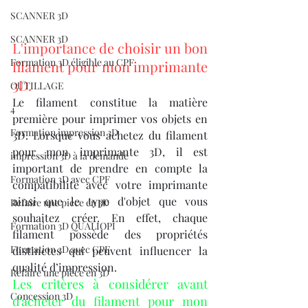
SCANNER 3D
SCANNER 3D
L'importance de choisir un bon 
Formation 3D éligible au CPF
filament pour mon imprimante 
3D.
OUTILLAGE
Le filament constitue la matière 
4
première pour imprimer vos objets en 
Formation impression 3D
3D. Lorsque vous achetez du filament 
pour mon imprimante 3D, il est 
impression 3D à la demande
important de prendre en compte la 
Formation 3D avec CPF
compatibilité avec votre imprimante 
ainsi que le type d'objet que vous 
Refaire une piece en 3D
souhaitez créer. En effet, chaque 
Formation 3D QUALIOPI
filament possède des propriétés 
Formation 3D avec CPF
distinctes qui peuvent influencer la 
qualité d’impression.
Refaire une pièce en 3D
Les critères à considérer avant 
Concession 3D
d'acheter du filament pour mon 