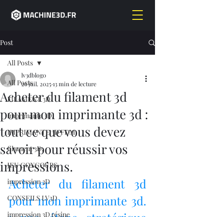
Post
All Posts
lv3dblog0
All Posts
26 juil. 2025
13 min de lecture
Acheter du filament 3d
FILAMENT 3D
pour mon imprimante 3d :
imprimante 3D,
tout ce que vous devez
IMPRIMANTE 3D FDM
savoir pour réussir vos
filament 3D,
impressions.
JEU CONCOURS
Acheter du filament 3d 
impression 3D
pour mon imprimante 3d. 
CONSEILS LV3D
impression 3D résine