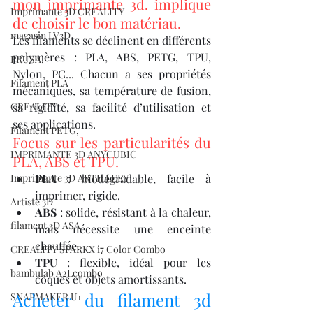
mon imprimante 3d. implique 
Imprimante 3D CREALITY
de choisir le bon matériau.
magasin LV3D
Les filaments se déclinent en différents 
polymères : PLA, ABS, PETG, TPU, 
PRUSA,
Nylon, PC... Chacun a ses propriétés 
Filament PLA
mécaniques, sa température de fusion, 
CREALITY
sa rigidité, sa facilité d’utilisation et 
ses applications.
Filament PETG,
Focus sur les particularités du 
IMPRIMANTE 3D ANYCUBIC
PLA, ABS et TPU.
Imprimante 3D ARTILLERY
PLA
 : biodégradable, facile à 
imprimer, rigide.
Artiste 3D
ABS
 : solide, résistant à la chaleur, 
filament 3D ASA
mais nécessite une enceinte 
chauffée.
CREALITY SPARKX i7 Color Combo
TPU
 : flexible, idéal pour les 
bambulab A2Lcombo
coques et objets amortissants.
Acheter du filament 3d 
SNAPMAKER U1