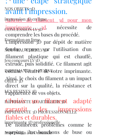
: une étape stratégique 
NOS OBJETS 3D
avant l’impression.
impression 3D en ligne
Acheter du filament 3d pour mon 
imprimante 3d
. nécessite de 
CONCESSION LV3D
comprendre les bases du procédé.
Formation en ligne
L'impression 3D par dépôt de matière 
fondue repose sur l'utilisation d'un 
NOUVEAU CHEZ LV3D
filament plastique qui est chauffé, 
Jeu concours LV3D
extrudé, puis solidifié. Ce filament agit 
IMPRIMANTE 3D RESINE
comme "l'encre" de votre imprimante. 
Ainsi, le choix du filament a un impact 
OBJET 3D
direct sur la qualité, la résistance et 
LES RESINES 3D
l’apparence de vos objets.
Choisir un filament adapté 
IMPRIMANTE 3D ARTILLERY 3D
garantit des impressions 
IMPRIMANTE 3D PROFESSIONNELLE
fiables et durables.
imprimante 3D professionelle
De nombreux problèmes comme le 
warping, les bouchons de buse ou 
Impression à la Demande