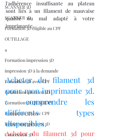
l'adhérence insuffisante au plateau 
SCANNER 3D
sont liés à un filament de mauvaise 
SCANNER 3D
qualité ou mal adapté à votre 
imprimante.
Formation 3D éligible au CPF
OUTILLAGE
4
Formation impression 3D
impression 3D à la demande
Acheter du filament 3d 
Formation 3D avec CPF
pour mon imprimante 3d. 
Refaire une piece en 3D
: comprendre les 
Formation 3D QUALIOPI
différents types 
Formation 3D avec CPF
disponibles.
Refaire une pièce en 3D
Acheter du filament 3d pour 
Concession 3D