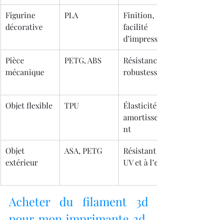
Figurine 
PLA
Finition, 
décorative
facilité 
d’impression
Pièce 
PETG, ABS
Résistance, 
mécanique
robustesse
Objet flexible
TPU
Élasticité, 
amortisseme
nt
Objet 
ASA, PETG
Résistant aux 
extérieur
UV et à l’eau
Acheter du filament 3d 
pour mon imprimante 3d. 