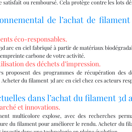
 satisfait ou remboursé. Cela protège contre les lots dé
onnemental de l’achat de filament 
ments éco-responsables.
3d arc en ciel fabriqué à partir de matériaux biodégradab
’empreinte carbone de votre activité.
tilisation des déchets d’impression.
urs proposent des programmes de récupération des dé
 Acheter du filament 3d arc en ciel chez ces acteurs res
uelles dans l’achat du filament 3d a
rché et innovations.
ent multicolore explose, avec des recherches perma
ture du filament pour améliorer le rendu. Acheter du fil
st investir dans une technologie en pleine évolution.