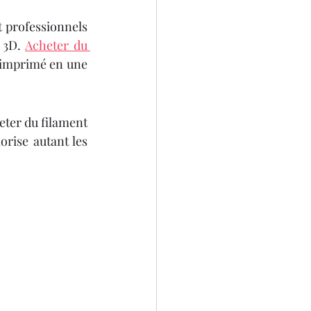
t professionnels 
 3D. 
Acheter du 
SCANNER 3D
 imprimé en une 
eter du filament 
rise autant les 
D