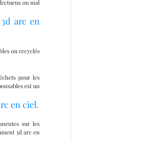
fectueux ou mal 
3d arc en 
les ou recyclés 
chets pour les 
ponsables est un 
rc en ciel.
nentes sur les 
ament 3d arc en 