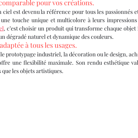
Y 3D
IMPRIMANTE 3D PROFESSIONNELLE
incomparable pour vos créations.
 ciel est devenu la référence pour tous les passionnés e
 une touche unique et multicolore à leurs impressions
le
Impression à la Demande
SCANNER 3D
el
, c’est choisir un produit qui transforme chaque objet
 un dégradé naturel et dynamique des couleurs.
adaptée à tous les usages.
F
OUTILLAGE
4
Formation impression 3D
e prototypage industriel, la décoration ou le design, ach
offre une flexibilité maximale. Son rendu esthétique valo
 que les objets artistiques.
Formation 3D avec CPF
Refaire une piece en 3