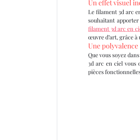
IMPRIMANTE 3D ARTILLER
Un effet visuel 
Le filament 3d arc en
souhaitant apporter
imprimante 3D professionel
filament 3d arc en ci
œuvre d’art, grâce à
Une polyvalence 
Formation 3D éligible au CP
Que vous soyez dans l
3d arc en ciel vous 
pièces fonctionnelles
impression 3D à la demande