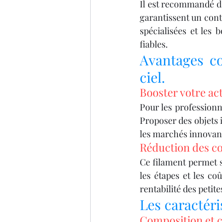
Il est recommandé d’
garantissent un contr
spécialisées et les 
fiables.
Avantages co
ciel.
Booster votre act
Pour les professionne
Proposer des objets i
les marchés innovants
Réduction des co
Ce filament permet so
les étapes et les co
rentabilité des peti
Les caractéri
Composition et c