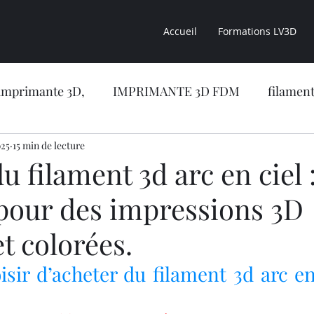
Accueil
Formations LV3D
imprimante 3D,
IMPRIMANTE 3D FDM
filament
025
sion 3D
15 min de lecture
CONSEILS LV3D
impression 3D résine
u filament 3d arc en ciel :
 pour des impressions 3D
CONCESSION LV3D
Formation en ligne
NOUVE
t colorées.
RIMANTE 3D RESINE
OBJET 3D
LES RESINES 
sir d’acheter du filament 3d arc en