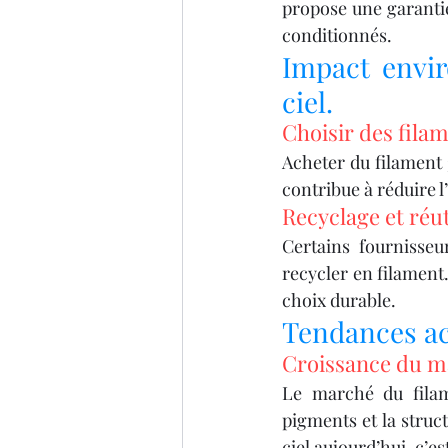
propose une garantie
conditionnés.
Impact envir
ciel.
Choisir des fila
Acheter du filament 
contribue à réduire l
Recyclage et réu
Certains fournisse
recycler en filament.
choix durable.
Tendances act
Croissance du ma
Le marché du filam
pigments et la struc
ciel aujourd’hui, c’e