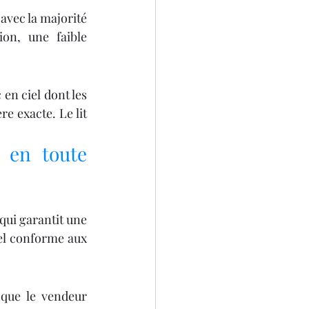
vec la majorité 
n, une faible 
en ciel dont les 
e exacte. Le lit 
en toute 
qui garantit une 
el conforme aux 
 que le vendeur 