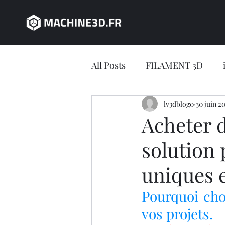
All Posts
FILAMENT 3D
JEU CONCOURS
lv3dblog0
30 juin 2
impres
Acheter d
solution
impression 3D en ligne
uniques e
Jeu concours LV3D
IMP
Pourquoi choi
vos projets.