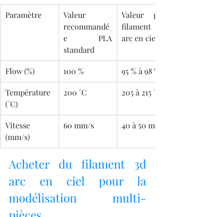
Paramètre
Valeur 
Valeur pour 
recommandé
filament 3d 
e PLA 
arc en ciel
standard
Flow (%)
100 %
95 % à 98 %
Température 
200 °C
205 à 215 °C
(°C)
Vitesse 
60 mm/s
40 à 50 mm/s
(mm/s)
Acheter du filament 3d 
arc en ciel pour la 
modélisation multi-
pièces.