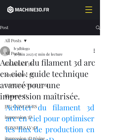
Post
All Posts
lv3dblog0
All Posts
30 juin 2025
17 min de lecture
Acheter du filament 3d arc
FILAMENT 3D
en ciel : guide technique
imprimante 3D,
avancé pour une
IMPRIMANTE 3D FDM
impression maîtrisée.
filament 3D,
Acheter du filament 3d 
JEU CONCOURS
arc en ciel pour optimiser 
impression 3D
les flux de production en 
CONSEILS LV3D
impression 3D résine