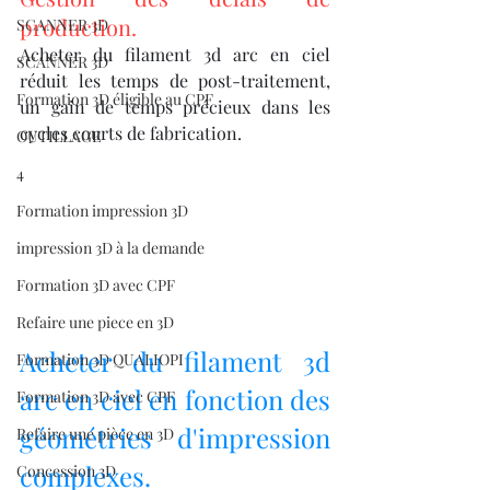
production.
SCANNER 3D
Acheter du filament 3d arc en ciel 
SCANNER 3D
réduit les temps de post-traitement, 
Formation 3D éligible au CPF
un gain de temps précieux dans les 
cycles courts de fabrication.
OUTILLAGE
4
Formation impression 3D
impression 3D à la demande
Formation 3D avec CPF
Refaire une piece en 3D
Acheter du filament 3d 
Formation 3D QUALIOPI
arc en ciel en fonction des 
Formation 3D avec CPF
géométries d'impression 
Refaire une pièce en 3D
complexes.
Concession 3D