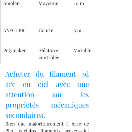
Amolen
Moyenne
10 m
ANYCUBIC
Courte
5 m
Polymaker
Aléatoire 
Variable
contrôlée
Acheter du filament 3d 
arc en ciel avec une 
attention sur les 
propriétés mécaniques 
secondaires.
Bien que majoritairement à base de 
PLA, certains filaments arc-en-ciel 