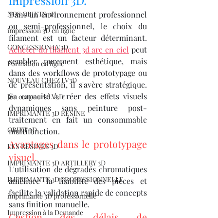
impression 3D.
NOS OBJETS 3D
Dans un environnement professionnel 
ou semi-professionnel, le choix du 
impression 3D en ligne
filament est un facteur déterminant. 
CONCESSION LV3D
Acheter du filament 3d arc en ciel
 peut 
sembler purement esthétique, mais 
Formation en ligne
dans des workflows de prototypage ou 
NOUVEAU CHEZ LV3D
de présentation, il s'avère stratégique. 
Sa capacité à créer des effets visuels 
Jeu concours LV3D
dynamiques sans peinture post-
IMPRIMANTE 3D RESINE
traitement en fait un consommable 
OBJET 3D
multifonction.
Avantages dans le prototypage 
LES RESINES 3D
visuel.
IMPRIMANTE 3D ARTILLERY 3D
L'utilisation de dégradés chromatiques 
IMPRIMANTE 3D PROFESSIONNELLE
améliore la lisibilité des pièces et 
facilite la validation rapide de concepts 
imprimante 3D professionelle
sans finition manuelle.
Impression à la Demande
Gestion des délais de 