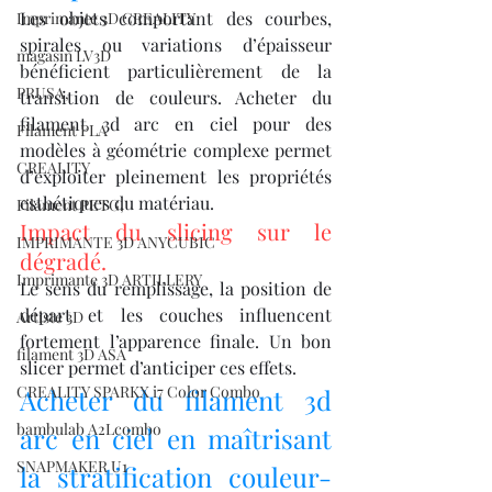
Les objets comportant des courbes, 
Imprimante 3D CREALITY
spirales ou variations d’épaisseur 
magasin LV3D
bénéficient particulièrement de la 
PRUSA,
transition de couleurs. Acheter du 
filament 3d arc en ciel pour des 
Filament PLA
modèles à géométrie complexe permet 
CREALITY
d’exploiter pleinement les propriétés 
esthétiques du matériau.
Filament PETG,
Impact du slicing sur le 
IMPRIMANTE 3D ANYCUBIC
dégradé.
Imprimante 3D ARTILLERY
Le sens du remplissage, la position de 
départ et les couches influencent 
Artiste 3D
fortement l’apparence finale. Un bon 
filament 3D ASA
slicer permet d’anticiper ces effets.
CREALITY SPARKX i7 Color Combo
Acheter du filament 3d 
bambulab A2Lcombo
arc en ciel en maîtrisant 
SNAPMAKER U1
la stratification couleur-