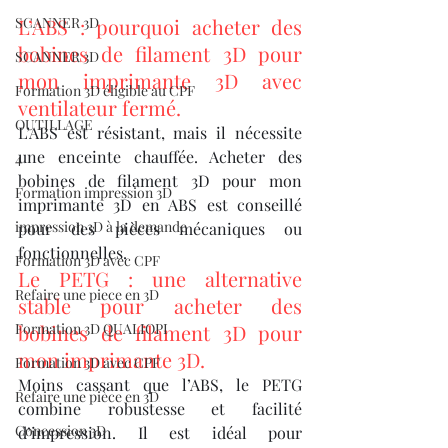
SCANNER 3D
L’ABS : pourquoi acheter des 
bobines de filament 3D pour 
SCANNER 3D
mon imprimante 3D avec 
Formation 3D éligible au CPF
ventilateur fermé.
OUTILLAGE
L’ABS est résistant, mais il nécessite 
une enceinte chauffée. Acheter des 
4
bobines de filament 3D pour mon 
Formation impression 3D
imprimante 3D en ABS est conseillé 
impression 3D à la demande
pour des pièces mécaniques ou 
fonctionnelles.
Formation 3D avec CPF
Le PETG : une alternative 
Refaire une piece en 3D
stable pour acheter des 
Formation 3D QUALIOPI
bobines de filament 3D pour 
mon imprimante 3D.
Formation 3D avec CPF
Moins cassant que l’ABS, le PETG 
Refaire une pièce en 3D
combine robustesse et facilité 
Concession 3D
d’impression. Il est idéal pour 