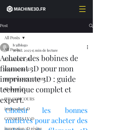
Post
All Posts
lv3dblog0
All Posts
30 juil. 2025
15 min de lecture
Acheter des bobines de
FILAMENT 3D
filament 3D pour mon
imprimante 3D,
imprimante 3D : guide
IMPRIMANTE 3D FDM
technique complet et
filament 3D,
expert.
JEU CONCOURS
Choisir les bonnes 
impression 3D
matières pour acheter des 
CONSEILS LV3D
impression 3D résine