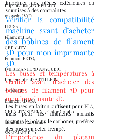
imprimer des pièces extérieures ou 
Imprimante 3D CREALITY
soumises à des contraintes.
magasin LV3D
Vérifier la compatibilité 
PRUSA,
machine avant d’acheter 
Filament PLA
des bobines de filament 
CREALITY
3D pour mon imprimante 
Filament PETG,
3D.
IMPRIMANTE 3D ANYCUBIC
Les buses et températures à 
Imprimante 3D ARTILLERY
vérifier avant d’acheter des 
bobines de filament 3D pour 
Artiste 3D
mon imprimante 3D.
filament 3D ASA
Les buses en laiton suffisent pour PLA, 
CREALITY SPARKX i7 Color Combo
mais pour les filaments abrasifs 
(comme le bois ou le carbone), préférez 
bambulab A2Lcombo
des buses en acier trempé.
SNAPMAKER U1
L’importance du plateau 