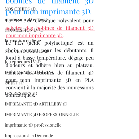
bobines de filament 3D 
NOS OBJETS 3D
pour mon imprimante 3D.
impression 3D en ligne
Le PLA : un classique polyvalent pour 
acheter des bobines de filament 3D 
CONCESSION LV3D
pour mon imprimante 3D
.
Formation en ligne
Le PLA (acide polylactique) est un 
choix courant pour les débutants. Il 
NOUVEAU CHEZ LV3D
fond à basse température, dégage peu 
Jeu concours LV3D
d’odeurs et adhère bien au plateau. 
IMPRIMANTE 3D RESINE
Acheter des bobines de filament 3D 
pour mon imprimante 3D en PLA 
OBJET 3D
convient à la majorité des impressions 
LES RESINES 3D
domestiques.
IMPRIMANTE 3D ARTILLERY 3D
IMPRIMANTE 3D PROFESSIONNELLE
imprimante 3D professionelle
Impression à la Demande