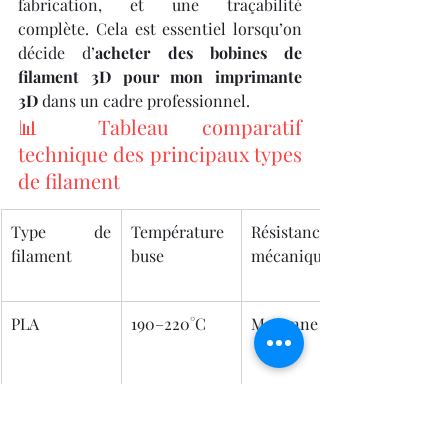
fabrication, et une traçabilité 
complète. Cela est essentiel lorsqu’on 
décide d’
acheter des bobines de 
filament 3D pour mon imprimante 
3D
 dans un cadre professionnel.
📊 Tableau comparatif 
technique des principaux types 
de filament
Type de 
Température 
Résistance 
filament
buse
mécanique
PLA
190–220°C
Moyenne
ABS
220–250°C
Élevée