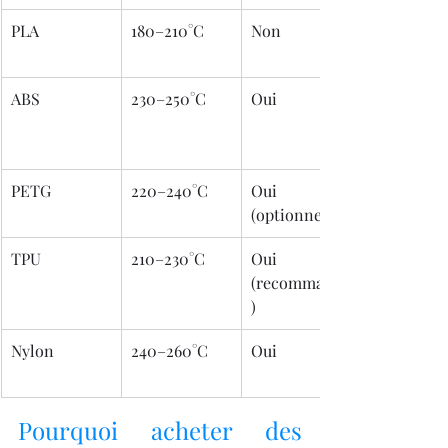
PLA
180–210°C
Non
ABS
230–250°C
Oui
PETG
220–240°C
Oui 
(optionnel)
TPU
210–230°C
Oui 
(recommandé
)
Nylon
240–260°C
Oui
Pourquoi acheter des 