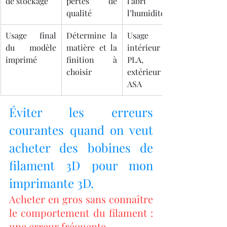
de stockage
pertes de 
l’abri de 
qualité
l’humidité
Usage final 
Détermine la 
Usage 
du modèle 
matière et la 
intérieur = 
imprimé
finition à 
PLA, 
choisir
extérieur = 
ASA
Éviter les erreurs 
courantes quand on veut 
acheter des bobines de 
filament 3D pour mon 
imprimante 3D.
Acheter en gros sans connaître 
le comportement du filament : 
une erreur fréquente.