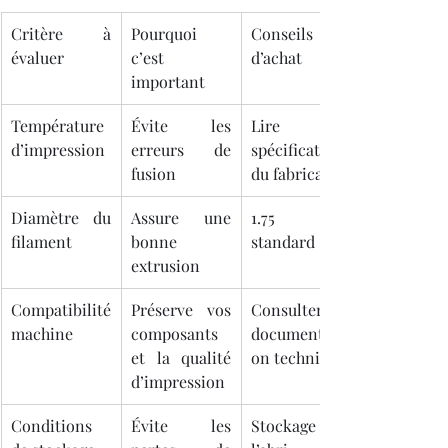
Critère à 
Pourquoi 
Conseils 
évaluer
c’est 
d’achat
important
Température 
Évite les 
Lire les 
d’impression
erreurs de 
spécifications 
fusion
du fabricant
Diamètre du 
Assure une 
1.75 mm 
filament
bonne 
standard
extrusion
Compatibilité 
Préserve vos 
Consulter la 
machine
composants 
documentati
et la qualité 
on technique
d’impression
Conditions 
Évite les 
Stockage à 