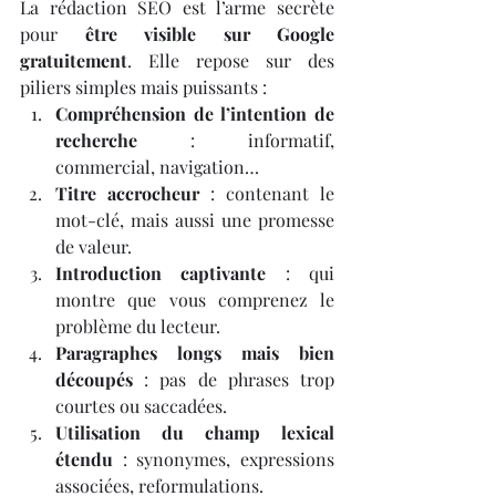
La rédaction SEO est l’arme secrète 
pour 
être visible sur Google 
gratuitement
. Elle repose sur des 
piliers simples mais puissants :
Compréhension de l’intention de 
recherche
 : informatif, 
commercial, navigation…
Titre accrocheur
 : contenant le 
mot-clé, mais aussi une promesse 
de valeur.
Introduction captivante
 : qui 
montre que vous comprenez le 
problème du lecteur.
Paragraphes longs mais bien 
découpés
 : pas de phrases trop 
courtes ou saccadées.
Utilisation du champ lexical 
étendu
 : synonymes, expressions 
associées, reformulations.