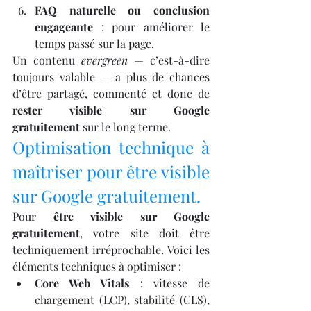
FAQ naturelle ou conclusion 
engageante
 : pour améliorer le 
temps passé sur la page.
Un contenu 
evergreen
 — c’est-à-dire 
toujours valable — a plus de chances 
d’être partagé, commenté et donc de 
rester visible sur Google 
gratuitement
 sur le long terme.
Optimisation technique à 
maîtriser pour être visible 
sur Google gratuitement.
Pour 
être visible sur Google 
gratuitement
, votre site doit être 
techniquement irréprochable. Voici les 
éléments techniques à optimiser :
Core Web Vitals
 : vitesse de 
chargement (LCP), stabilité (CLS), 