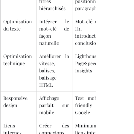
titres 
positionnés, 
hiérarchisés
paragraphes
Optimisation 
Intégrer le 
Mot-clé dans 
du texte
mot-clé de 
H1, H2, 
façon 
introduction, 
naturelle
conclusion
Optimisation 
Améliorer la 
Lighthouse, 
technique
vitesse, 
PageSpeed 
balises, 
Insights
balisage 
HTML
Responsive 
Affichage 
Test mobile-
design
parfait sur 
friendly de 
mobile
Google
Liens 
Créer des 
Minimum 3 
internes
connexions 
liens internes 