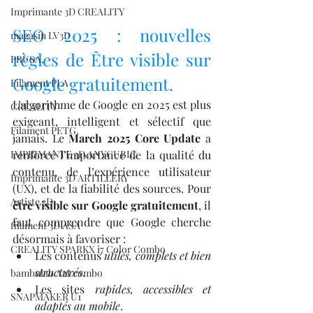
Imprimante 3D CREALITY
SEO 2025 : nouvelles 
magasin LV3D
règles de Être visible sur 
PRUSA,
Google gratuitement.
Filament PLA
L’algorithme de Google en 2025 est plus 
CREALITY
exigeant, intelligent et sélectif que 
Filament PETG,
jamais. Le 
March 2025 Core Update
 a 
IMPRIMANTE 3D ANYCUBIC
renforcé l’importance de la qualité du 
contenu, de l’expérience utilisateur 
Imprimante 3D ARTILLERY
(UX), et de la fiabilité des sources. Pour 
Artiste 3D
être visible sur Google gratuitement
, il 
faut comprendre que Google cherche 
filament 3D ASA
désormais à favoriser :
CREALITY SPARKX i7 Color Combo
Les contenus 
utiles, complets et bien 
structurés
.
bambulab A2Lcombo
Les sites 
rapides, accessibles et 
SNAPMAKER U1
adaptés au mobile
.