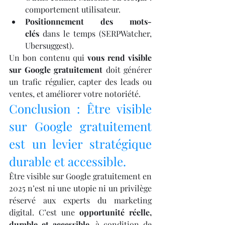
comportement utilisateur.
Positionnement des mots-
clés
 dans le temps (SERPWatcher, 
Ubersuggest).
Un bon contenu qui 
vous rend visible 
sur Google gratuitement
 doit générer 
un trafic régulier, capter des leads ou 
ventes, et améliorer votre notoriété.
Conclusion : Être visible 
sur Google gratuitement 
est un levier stratégique 
durable et accessible.
Être visible sur Google gratuitement en 
2025 n’est ni une utopie ni un privilège 
réservé aux experts du marketing 
digital. C’est une 
opportunité réelle, 
durable et accessible
, à condition de 