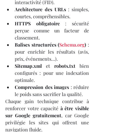
interactivité (FID).
Architecture des URLs
 : simples, 
courtes, compréhensibles.
HTTPS obligatoire
 : sécurité 
perçue comme un facteur de 
classement.
Balises structurées (
Schema.org
)
 : 
pour enrichir les résultats (avis, 
prix, événements…).
Sitemap.xml
 et 
robots.txt
 bien 
configurés : pour une indexation 
optimale.
Compression des images
 : réduire 
le poids sans sacrifier la qualité.
Chaque gain technique contribue à 
renforcer votre capacité 
à être visible 
sur Google gratuitement
, car Google 
privilégie les sites qui offrent une 
navigation fluide.