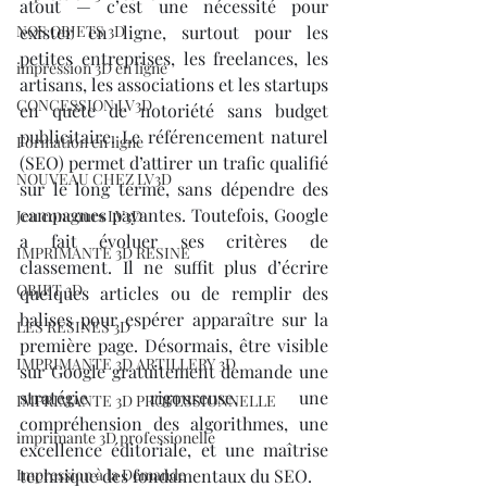
atout — c’est une nécessité pour 
NOS OBJETS 3D
exister en ligne, surtout pour les 
petites entreprises, les freelances, les 
impression 3D en ligne
artisans, les associations et les startups 
CONCESSION LV3D
en quête de notoriété sans budget 
publicitaire. Le référencement naturel 
Formation en ligne
(SEO) permet d’attirer un trafic qualifié 
NOUVEAU CHEZ LV3D
sur le long terme, sans dépendre des 
campagnes payantes. Toutefois, Google 
Jeu concours LV3D
a fait évoluer ses critères de 
IMPRIMANTE 3D RESINE
classement. Il ne suffit plus d’écrire 
OBJET 3D
quelques articles ou de remplir des 
balises pour espérer apparaître sur la 
LES RESINES 3D
première page. Désormais, être visible 
IMPRIMANTE 3D ARTILLERY 3D
sur Google gratuitement demande une 
stratégie rigoureuse, une 
IMPRIMANTE 3D PROFESSIONNELLE
compréhension des algorithmes, une 
imprimante 3D professionelle
excellence éditoriale, et une maîtrise 
Impression à la Demande
technique des fondamentaux du SEO.