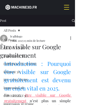
Post
All Posts
lv3dblog0
All Posts
7 mai 2025
13 min de lecture
Être visible sur Google
FILAMENT 3D
gratuitement
imprimante 3D,
Introduction : Pourquoi 
IMPRIMANTE 3D FDM
être visible sur Google 
filament 3D,
gratuitement est devenu 
JEU CONCOURS
un enjeu vital en 2025.
impression 3D
En 2025, 
être visible sur Google 
CONSEILS LV3D
gratuitement
 n’est plus un simple 
impression 3D résine