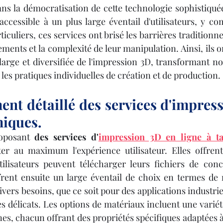
ns la démocratisation de cette technologie sophistiquée
accessible à un plus large éventail d'utilisateurs, y com
ticuliers, ces services ont brisé les barrières traditionnel
ments et la complexité de leur manipulation. Ainsi, ils on
large et diversifiée de l'impression 3D, transformant no
 les pratiques individuelles de création et de production.
nt détaillé des services d'impress
miques.
oposant 
des services d'
impression 3D en ligne à ta
ter au maximum l'expérience utilisateur. Elles offrent
utilisateurs peuvent télécharger leurs fichiers de con
offrent ensuite un large éventail de choix en termes de 
divers besoins, que ce soit pour des applications industrie
es délicats. Les options de matériaux incluent une varié
es, chacun offrant des propriétés spécifiques adaptées à 