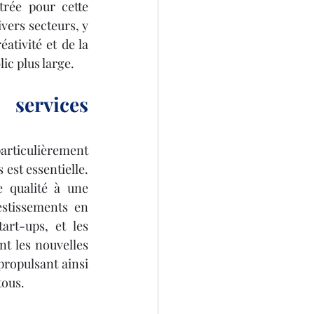
rée pour cette 
vers secteurs, y 
ativité et de la 
ic plus large.
ervices 
articulièrement 
st essentielle. 
 qualité à une 
stissements en 
rt-ups, et les 
nt les nouvelles 
propulsant ainsi 
tous.