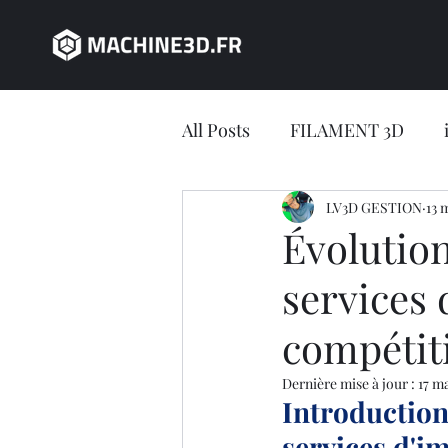
All Posts
FILAMENT 3D
JEU CONCOURS
LV3D GESTION
impres
13 
Évolution
services 
impression 3D en ligne
compétiti
Jeu concours LV3D
IMP
Dernière mise à jour :
17 m
Introduction
services d'i