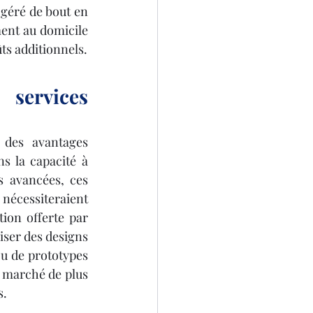
 géré de bout en 
ment au domicile 
ûts additionnels.
 services 
 des avantages 
s la capacité à 
 avancées, ces 
écessiteraient 
ion offerte par 
iser des designs 
ou de prototypes 
n marché de plus 
s.