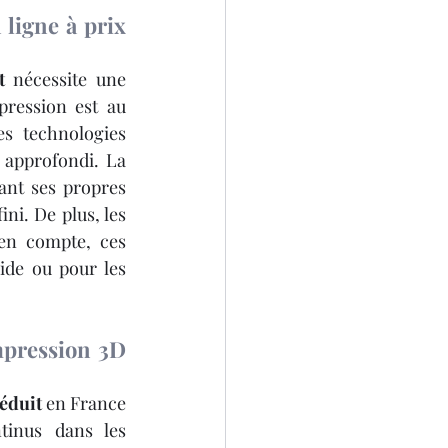
ligne à prix 
t
 nécessite une 
pression est au 
s technologies 
 approfondi. La 
ant ses propres 
ni. De plus, les 
 en compte, ces 
ide ou pour les 
mpression 3D 
réduit
 en France 
tinus dans les 