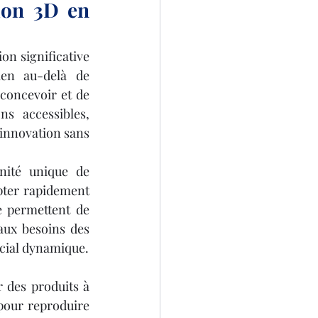
ion 3D en 
n significative 
en au-delà de 
concevoir et de 
s accessibles, 
'innovation sans 
nité unique de 
pter rapidement 
e permettent de 
ux besoins des 
cial dynamique.
 des produits à 
pour reproduire 