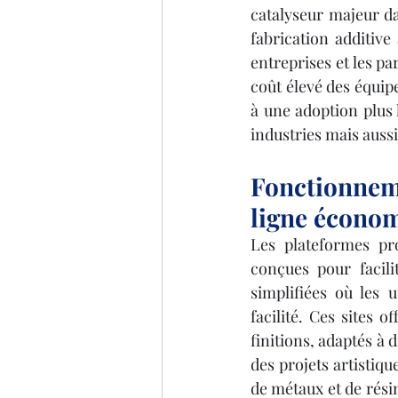
catalyseur majeur da
fabrication additive 
entreprises et les par
coût élevé des équipe
à une adoption plus 
industries mais aussi
Fonctionneme
ligne écono
Les plateformes pr
conçues pour facili
simplifiées où les 
facilité. Ces sites 
finitions, adaptés à 
des projets artistiqu
de métaux et de résin