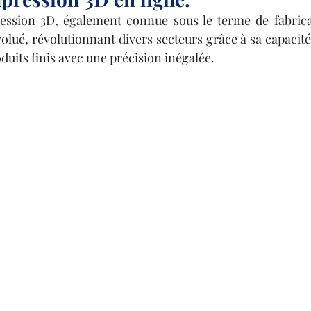
Y 3D
IMPRIMANTE 3D PROFESSIONNELLE
ression 3D, également connue sous le terme de fabricat
lué, révolutionnant divers secteurs grâce à sa capacité 
le
Impression à la Demande
SCANNER 3D
duits finis avec une précision inégalée. 
F
OUTILLAGE
4
Formation impression 3D
Formation 3D avec CPF
Refaire une piece en 3