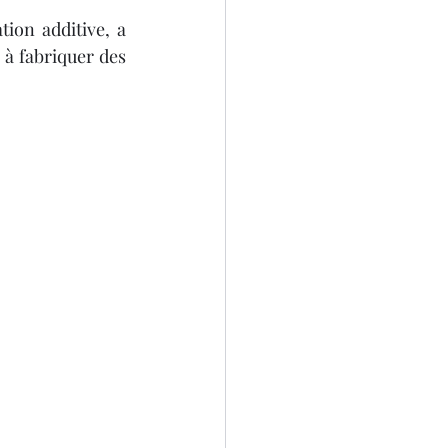
ion additive, a 
à fabriquer des 
SCANNER 3D
D