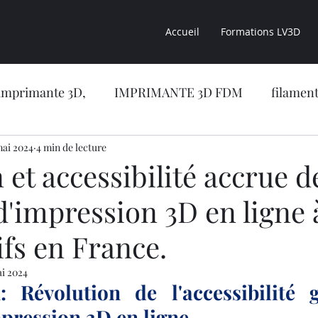
Accueil
Formations LV3D
imprimante 3D,
IMPRIMANTE 3D FDM
filament
sion 3D
mai 2024
4 min de lecture
CONSEILS LV3D
impression 3D résine
 et accessibilité accrue d
d'impression 3D en ligne 
CONCESSION LV3D
Formation en ligne
NOUVE
fs en France.
RIMANTE 3D RESINE
OBJET 3D
LES RESINES 
ai 2024
: Révolution de l'accessibilité 
mpression 3D en ligne.